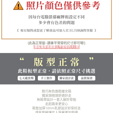
每筆NT$125，滿NT$1,380(含以上)免運費
https://aftee.tw/terms/#terms3
３．未成年的使用者請事先徵得法定代理人或監護人之同意方可使用
海外宅配（貨到付運費）
查看運費
「AFTEE先享後付」，若未經同意申辦者引起之損失，本公司不負相關責
任。
４．使用「AFTEE先享後付」時，將依據個別帳號之用戶狀況，依本公司即
時審查核予不同之上限額度；若仍有額度不足之情形，本公司將視審查結果
請求用戶進行身份認證。
５．嚴禁一人註冊多個帳號或使用他人資訊註冊。若發現惡意使用之情形，
恩沛科技股份有限公司將有權停止該用戶之使用額度並採取法律行動。
(此為正常版~請拿平常穿的尺寸即可唷!)
(腳板寬厚者請拿比平常穿的大1號)
輕巧無負擔輕履女鞋
獨家頭楦頭舒適好走
無鞋帶設計一套入腳好穿脫
走起路來更安心
鞋墊加厚12mm乳膠設計好穿好走
透氣墊腳讓女人穿著更加舒適