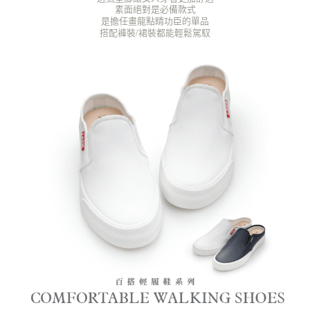
素面絕對是必備款式
是擔任畫龍點睛功臣的單品
搭配褲裝/裙裝都能輕鬆駕馭