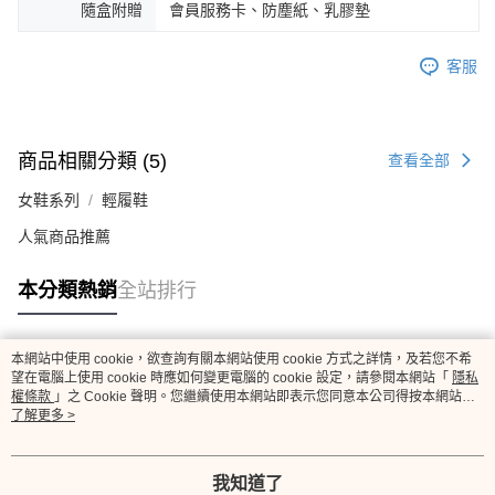
隨盒附贈
會員服務卡、防塵紙、乳膠墊
客服
商品相關分類 (5)
查看全部
女鞋系列
輕履鞋
人氣商品推薦
本分類熱銷
全站排行
本網站中使用 cookie，欲查詢有關本網站使用 cookie 方式之詳情，及若您不希
熱門標籤
望在電腦上使用 cookie 時應如何變更電腦的 cookie 設定，請參閱本網站「
隱私
權條款
」之 Cookie 聲明。您繼續使用本網站即表示您同意本公司得按本網站使
用條款之 Cookie 聲明使用 cookie。
了解更多 >
我知道了