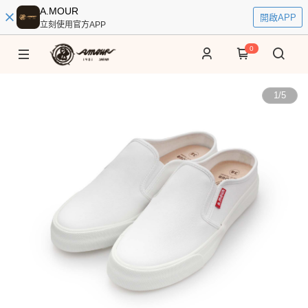
A.MOUR
開啟APP
立刻使用官方APP
0
1
/
5