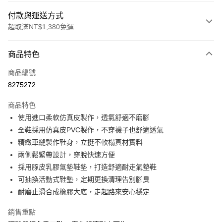
付款與運送方式
超取滿NT$1,380免運
付款方式
商品特色
信用卡一次付款
商品編號
信用卡分期付款
8275272
3 期 0 利率 每期
NT$560
21家銀行
商品特色
合作金庫商業銀行
第一商業銀行
超商取貨付款
使用進口柔軟仿真皮製作，透氣舒適不磨腳
華南商業銀行
彰化商業銀行
全鞋採用仿真皮PVC製作，不穿襪子也舒適透氣
LINE Pay
上海商業儲蓄銀行
台北富邦商業銀行
國泰世華商業銀行
兆豐國際商業銀行
精緻車縫製作鞋身，立挺不軟榻真材實料
Apple Pay
臺灣中小企業銀行
台中商業銀行
兩側鬆緊帶設計，穿脫快速方便
匯豐（台灣）商業銀行
華泰商業銀行
採用豚皮乳膠氣墊鞋墊，打造舒適耐走氣墊鞋
街口支付
聯邦商業銀行
遠東國際商業銀行
可抽換活動式鞋墊，定期更換清理告別腳臭
元大商業銀行
永豐商業銀行
悠遊付
耐磨止滑合成橡膠大底，走起路來安心穩定
玉山商業銀行
星展（台灣）商業銀行
台新國際商業銀行
中國信託商業銀行
AFTEE先享後付
銷售重點
台灣樂天信用卡公司
相關說明