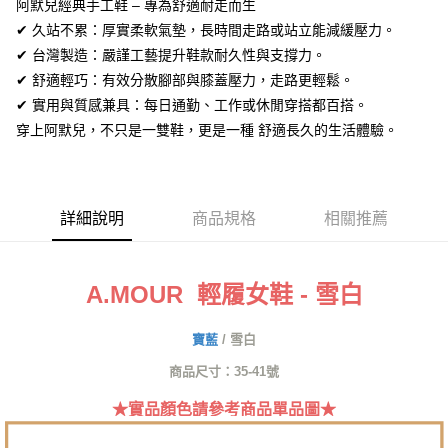
阿默兒經典手工鞋 – 專為舒適耐走而生
【關於「AFTEE先享後付」】
ATM付款
✔ 久站不累：厚實柔軟氣墊，長時間走路或站立能減緩壓力。
AFTEE先享後付是「在收到商品之後才付款」的支付方式。 讓您購物簡單
便利好安心！
✔ 台灣製造：嚴謹工藝提升鞋款耐久性與支撐力。
１．簡單：不需註冊會員、不需綁卡、不需儲值。
運送方式
✔ 舒適輕巧：有效分散腳部與膝蓋壓力，走路更輕鬆。
２．便利：只要手機號碼，簡訊認證，即可結帳。
３．安心：先確認商品／服務後，再付款。
✔ 實用與質感兼具：每日通勤、工作或休閒穿搭都百搭。
全家取貨付款
穿上阿默兒，不只是一雙鞋，更是一種 舒適長久的生活體驗。
每筆NT$60，滿NT$1,380(含以上)免運費
【「AFTEE先享後付」結帳流程】
１．於結帳方式選擇「AFTEE先享後付」後，將跳轉至「AFTEE先享後付」
付款後全家取貨
結帳頁面，進行簡訊認證並確認金額後，即可完成結帳。
２．訂單成立數日內，您將收到繳費通知簡訊。
每筆NT$60，滿NT$1,380(含以上)免運費
３．收到繳費通知簡訊後14天內，點擊此簡訊中的連結，可透過四大超商／
詳細說明
商品規格
相關推薦
ATM／網路銀行／等多元方式進行付款，方視為交易完成。
7-11取貨付款
※ 請注意：結帳手續完成當下不需立刻繳費，但若您需要取消訂單，請聯絡
每筆NT$60，滿NT$1,380(含以上)免運費
購買商品的店家。未經商家同意取消之訂單仍視為有效，需透過AFTEE先享
後付繳納相關費用。
A.MOUR 輕履女鞋 - 雪白
付款後7-11取貨
※ 交易是否成功請以「AFTEE先享後付 」之結帳頁面顯示為準，若有關於
是否繳費成功／繳費後需取消欲退款等相關疑問，請聯繫「AFTEE先享後付
每筆NT$60，滿NT$1,380(含以上)免運費
客戶支援中心」
https://netprotections.freshdesk.com/support/home
寶藍
/
雪白
郵局
商品尺寸：35-41號
【注意事項】
１．透過由恩沛科技股份有限公司提供之「AFTEE先享後付」服務完成之交
每筆NT$100，滿NT$1,380(含以上)免運費
★實品顏色請參考商品單品圖★
易，需依本服務之必要範圍內提供個人資料，並將交易相關給付款項請求債
權轉讓予恩沛科技股份有限公司。
郵局(離島專用)
２．關於個人資料處理事宜，請瀏覽以下網址：