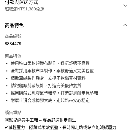
付款與運送方式
超取滿NT$1,380免運
付款方式
商品特色
信用卡一次付款
商品編號
信用卡分期付款
8834479
3 期 0 利率 每期
NT$326
21家銀行
商品特色
合作金庫商業銀行
第一商業銀行
超商取貨付款
使用進口柔軟超纖布製作，透氣舒適不磨腳
華南商業銀行
彰化商業銀行
全鞋採用柔軟布料製作，柔軟舒適又完美包覆
LINE Pay
上海商業儲蓄銀行
台北富邦商業銀行
國泰世華商業銀行
兆豐國際商業銀行
精緻車縫製作鞋身，立挺不軟榻真材實料
Apple Pay
臺灣中小企業銀行
台中商業銀行
精緻縫線剪裁設計，打造完美優雅氣質
匯豐（台灣）商業銀行
華泰商業銀行
採用隱藏式乳膠氣墊鞋墊，打造舒適耐走氣墊鞋
街口支付
聯邦商業銀行
遠東國際商業銀行
耐磨止滑合成橡膠大底，走起路來安心穩定
元大商業銀行
永豐商業銀行
悠遊付
玉山商業銀行
星展（台灣）商業銀行
銷售重點
台新國際商業銀行
中國信託商業銀行
Google Pay
阿默兒經典手工鞋 – 專為舒適耐走而生
台灣樂天信用卡公司
全盈+PAY
✔減輕壓力：隱藏式柔軟氣墊，長時間走路或站立能減緩壓力。