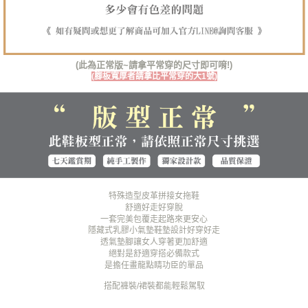
易，需依本服務之必要範圍內提供個人資料，並將交易相關給付款項請求債
權轉讓予恩沛科技股份有限公司。
郵局(離島專用)
２．關於個人資料處理事宜，請瀏覽以下網址：
每筆NT$125，滿NT$1,380(含以上)免運費
https://aftee.tw/terms/#terms3
３．未成年的使用者請事先徵得法定代理人或監護人之同意方可使用
(此為正常版~請拿平常穿的尺寸即可唷!)
海外宅配（貨到付運費）
查看運費
「AFTEE先享後付」，若未經同意申辦者引起之損失，本公司不負相關責
(腳板寬厚者請拿比平常穿的大1號)
任。
４．使用「AFTEE先享後付」時，將依據個別帳號之用戶狀況，依本公司即
時審查核予不同之上限額度；若仍有額度不足之情形，本公司將視審查結果
請求用戶進行身份認證。
５．嚴禁一人註冊多個帳號或使用他人資訊註冊。若發現惡意使用之情形，
恩沛科技股份有限公司將有權停止該用戶之使用額度並採取法律行動。
特殊造型皮革拼接女拖鞋
舒適好走好穿脫
一套完美包覆走起路來更安心
隱藏式乳膠小氣墊鞋墊設計好穿好走
透氣墊腳讓女人穿著更加舒適
絕對是舒適穿搭必備款式
是擔任畫龍點睛功臣的單品
搭配褲裝/裙裝都能輕鬆駕馭