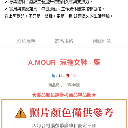
✔ 專業縫製：嚴謹工藝提升鞋款耐久性與支撐力。
AFTEE先享後付
✔ 實用與質感兼具：每日通勤、工作或休閒穿搭都百搭。
相關說明
穿上阿默兒，不只是一雙鞋，更是一種 舒適長久的生活體驗。
【關於「AFTEE先享後付」】
ATM付款
AFTEE先享後付是「在收到商品之後才付款」的支付方式。 讓您購物簡單
便利好安心！
１．簡單：不需註冊會員、不需綁卡、不需儲值。
運送方式
２．便利：只要手機號碼，簡訊認證，即可結帳。
詳細說明
商品規格
相關推薦
３．安心：先確認商品／服務後，再付款。
全家取貨付款
每筆NT$60，滿NT$1,380(含以上)免運費
【「AFTEE先享後付」結帳流程】
１．於結帳方式選擇「AFTEE先享後付」後，將跳轉至「AFTEE先享後付」
A.MOUR 涼拖女鞋 - 藍
付款後全家取貨
結帳頁面，進行簡訊認證並確認金額後，即可完成結帳。
２．訂單成立數日內，您將收到繳費通知簡訊。
每筆NT$60，滿NT$1,380(含以上)免運費
３．收到繳費通知簡訊後14天內，點擊此簡訊中的連結，可透過四大超商／
藍
/
紅
/
咖
/
粉
ATM／網路銀行／等多元方式進行付款，方視為交易完成。
7-11取貨付款
※ 請注意：結帳手續完成當下不需立刻繳費，但若您需要取消訂單，請聯絡
商品尺寸：35-40號
每筆NT$60，滿NT$1,380(含以上)免運費
購買商品的店家。未經商家同意取消之訂單仍視為有效，需透過AFTEE先享
★實品顏色請參考商品單品圖★
後付繳納相關費用。
付款後7-11取貨
※ 交易是否成功請以「AFTEE先享後付 」之結帳頁面顯示為準，若有關於
是否繳費成功／繳費後需取消欲退款等相關疑問，請聯繫「AFTEE先享後付
每筆NT$60，滿NT$1,380(含以上)免運費
客戶支援中心」
https://netprotections.freshdesk.com/support/home
郵局
【注意事項】
１．透過由恩沛科技股份有限公司提供之「AFTEE先享後付」服務完成之交
每筆NT$100，滿NT$1,380(含以上)免運費