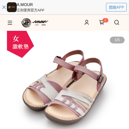
A.MOUR
開啟APP
立刻使用官方APP
0
1
/
5