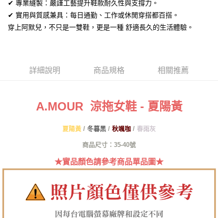
✔ 專業縫製：嚴謹工藝提升鞋款耐久性與支撐力。
AFTEE先享後付
✔ 實用與質感兼具：每日通勤、工作或休閒穿搭都百搭。
相關說明
穿上阿默兒，不只是一雙鞋，更是一種 舒適長久的生活體驗。
【關於「AFTEE先享後付」】
ATM付款
AFTEE先享後付是「在收到商品之後才付款」的支付方式。 讓您購物簡單
便利好安心！
１．簡單：不需註冊會員、不需綁卡、不需儲值。
運送方式
２．便利：只要手機號碼，簡訊認證，即可結帳。
詳細說明
商品規格
相關推薦
３．安心：先確認商品／服務後，再付款。
全家取貨付款
每筆NT$60，滿NT$1,380(含以上)免運費
【「AFTEE先享後付」結帳流程】
１．於結帳方式選擇「AFTEE先享後付」後，將跳轉至「AFTEE先享後付」
A.MOUR 涼拖女鞋 - 夏陽黃
付款後全家取貨
結帳頁面，進行簡訊認證並確認金額後，即可完成結帳。
２．訂單成立數日內，您將收到繳費通知簡訊。
每筆NT$60，滿NT$1,380(含以上)免運費
３．收到繳費通知簡訊後14天內，點擊此簡訊中的連結，可透過四大超商／
夏陽黃
/
冬暮黑
/
/
春雨灰
秋颯
咖
ATM／網路銀行／等多元方式進行付款，方視為交易完成。
7-11取貨付款
※ 請注意：結帳手續完成當下不需立刻繳費，但若您需要取消訂單，請聯絡
商品尺寸：35-40號
每筆NT$60，滿NT$1,380(含以上)免運費
購買商品的店家。未經商家同意取消之訂單仍視為有效，需透過AFTEE先享
★實品顏色請參考商品單品圖★
後付繳納相關費用。
付款後7-11取貨
※ 交易是否成功請以「AFTEE先享後付 」之結帳頁面顯示為準，若有關於
是否繳費成功／繳費後需取消欲退款等相關疑問，請聯繫「AFTEE先享後付
每筆NT$60，滿NT$1,380(含以上)免運費
客戶支援中心」
https://netprotections.freshdesk.com/support/home
郵局
【注意事項】
１．透過由恩沛科技股份有限公司提供之「AFTEE先享後付」服務完成之交
每筆NT$100，滿NT$1,380(含以上)免運費