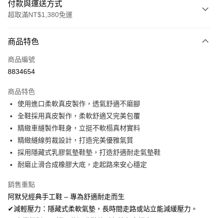
付款與運送方式
超取滿NT$1,380免運
付款方式
商品特色
信用卡一次付款
商品編號
信用卡分期付款
8834654
3 期 0 利率 每期
NT$326
21家銀行
商品特色
合作金庫商業銀行
第一商業銀行
超商取貨付款
使用進口柔軟真皮製作，透氣舒適不磨腳
華南商業銀行
彰化商業銀行
全鞋採用真皮製作，柔軟舒適又完美包覆
LINE Pay
上海商業儲蓄銀行
台北富邦商業銀行
國泰世華商業銀行
兆豐國際商業銀行
精緻車縫製作鞋身，立挺不軟榻真材實料
Apple Pay
臺灣中小企業銀行
台中商業銀行
精緻縫線剪裁設計，打造完美優雅氣質
匯豐（台灣）商業銀行
華泰商業銀行
採用隱藏式乳膠氣墊鞋墊，打造舒適耐走氣墊鞋
街口支付
聯邦商業銀行
遠東國際商業銀行
耐磨止滑合成橡膠大底，走起路來安心穩定
元大商業銀行
永豐商業銀行
悠遊付
玉山商業銀行
星展（台灣）商業銀行
銷售重點
台新國際商業銀行
中國信託商業銀行
Google Pay
阿默兒經典手工鞋 – 專為舒適耐走而生
台灣樂天信用卡公司
全盈+PAY
✔減輕壓力：隱藏式柔軟氣墊，長時間走路或站立能減緩壓力。