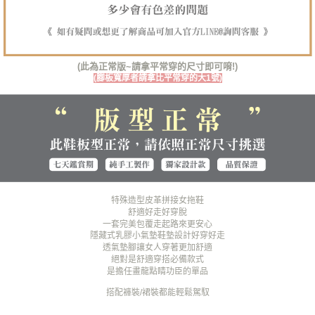
易，需依本服務之必要範圍內提供個人資料，並將交易相關給付款項請求債
權轉讓予恩沛科技股份有限公司。
郵局(離島專用)
２．關於個人資料處理事宜，請瀏覽以下網址：
每筆NT$125，滿NT$1,380(含以上)免運費
https://aftee.tw/terms/#terms3
３．未成年的使用者請事先徵得法定代理人或監護人之同意方可使用
(此為正常版~請拿平常穿的尺寸即可唷!)
海外宅配（貨到付運費）
查看運費
「AFTEE先享後付」，若未經同意申辦者引起之損失，本公司不負相關責
(腳板寬厚者請拿比平常穿的大1號)
任。
４．使用「AFTEE先享後付」時，將依據個別帳號之用戶狀況，依本公司即
時審查核予不同之上限額度；若仍有額度不足之情形，本公司將視審查結果
請求用戶進行身份認證。
５．嚴禁一人註冊多個帳號或使用他人資訊註冊。若發現惡意使用之情形，
恩沛科技股份有限公司將有權停止該用戶之使用額度並採取法律行動。
特殊造型皮革拼接女拖鞋
舒適好走好穿脫
一套完美包覆走起路來更安心
隱藏式乳膠小氣墊鞋墊設計好穿好走
透氣墊腳讓女人穿著更加舒適
絕對是舒適穿搭必備款式
是擔任畫龍點睛功臣的單品
搭配褲裝/裙裝都能輕鬆駕馭