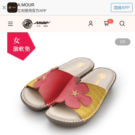
A.MOUR
開啟APP
立刻使用官方APP
0
1
/
5