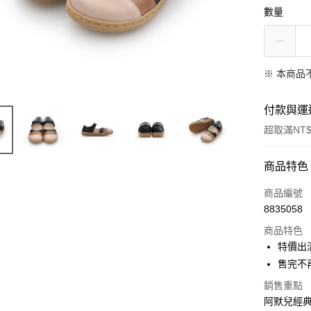
數量
※ 本商品
付款與運
超取滿NT$
付款方式
商品特色
信用卡一
商品編號
8835058
信用卡分
商品特色
3 期 
特價出
合作金
售完不
超商取貨
華南商
銷售重點
LINE Pay
上海商
阿默兒經典
國泰世