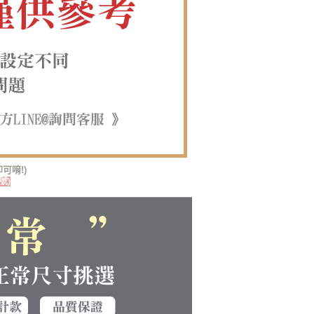
可唷!)
號)