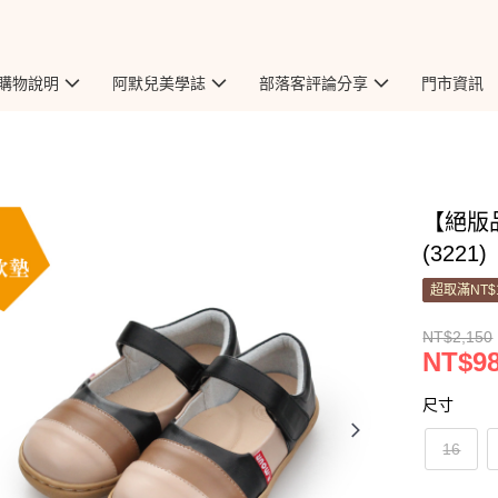
購物說明
阿默兒美學誌
部落客評論分享
門市資訊
【絕版
(3221)
超取滿NT$
NT$2,150
NT$9
尺寸
16