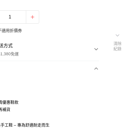
不適用折價券
清除
送方式
紀錄
1,380免運
次付款
期付款
0 利率 每期
NT$326
21家銀行
清優惠鞋款
庫商業銀行
第一商業銀行
再補貨
付款
業銀行
彰化商業銀行
業儲蓄銀行
台北富邦商業銀行
手工鞋 – 專為舒適耐走而生
華商業銀行
兆豐國際商業銀行