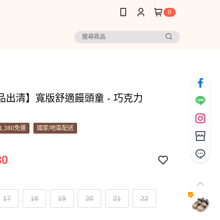
0
品出清】寬版舒適饅頭童 - 巧克力
1,380免運
國家/地區配送
80
17
18
19
20
21
22