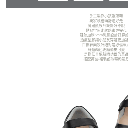
手工製作小孩饅頭鞋
獨家頭楦頭舒適好走
魔鬼氈設計設計好穿脫
黏貼牢固走起路來更安心
鞋墊加厚6mm乳膠設計好穿
透氣墊腳讓小朋友穿著更加
百搭鞋面設計絕對是必備款
鮮豔顏色更顯俏皮可愛
是擔任畫龍點睛功臣的單
搭配褲裝/裙裝都能輕鬆駕