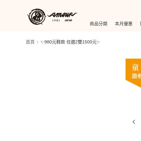
商品分類
本月優惠
首頁
✨980元鞋款 任選2雙1500元✨