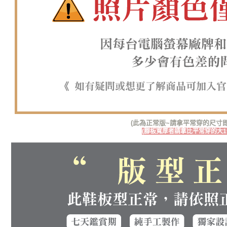
(此為正常版~請拿平常穿的尺寸即
(腳板寬厚者請拿比平常穿的大1