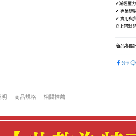
Apple Pay
✔減輕壓
臺灣中
匯豐（
✔ 專業縫
街口支付
聯邦商
✔ 實用
元大商
悠遊付
穿上阿默
玉山商
台新國
Google Pa
台灣樂
商品相關分
全盈+PAY
✨980元鞋
AFTEE先
分享
相關說明
【關於「A
ATM付款
AFTEE
便利好安
１．簡單
２．便利
運送方式
說明
商品規格
相關推薦
３．安心
全家取貨
【「AFT
每筆NT$6
１．於結帳
付」結帳
付款後全
２．訂單
３．收到繳
每筆NT$6