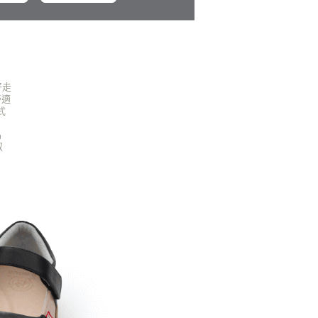
好走
舒適
式
品
馭