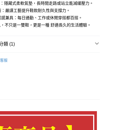
力：隱藏式柔軟氣墊，長時間走路或站立能減緩壓力。
小企業銀行
台中商業銀行
台灣）商業銀行
華泰商業銀行
製：嚴謹工藝提升鞋款耐久性與支撐力。
業銀行
遠東國際商業銀行
與質感兼具：每日通勤、工作或休閒穿搭都百搭。
業銀行
永豐商業銀行
兒，不只是一雙鞋，更是一種 舒適長久的生活體驗。
業銀行
星展（台灣）商業銀行
際商業銀行
中國信託商業銀行
y
天信用卡公司
類 (1)
款 任選2雙1500元✨
享後付
客服
FTEE先享後付」】
先享後付是「在收到商品之後才付款」的支付方式。 讓您購物簡單
心！
：不需註冊會員、不需綁卡、不需儲值。
：只要手機號碼，簡訊認證，即可結帳。
：先確認商品／服務後，再付款。
付款
EE先享後付」結帳流程】
0，滿NT$1,380(含以上)免運費
方式選擇「AFTEE先享後付」後，將跳轉至「AFTEE先享後
頁面，進行簡訊認證並確認金額後，即可完成結帳。
家取貨
成立數日內，您將收到繳費通知簡訊。
費通知簡訊後14天內，點擊此簡訊中的連結，可透過四大超商
0，滿NT$1,380(含以上)免運費