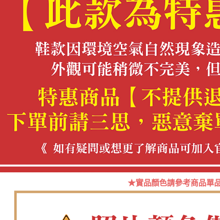
／ATM／
※ 請注意
7-11取貨
絡購買商品
先享後付
每筆NT$6
※ 交易是
是否繳費成
付款後7-1
付客戶支
每筆NT$6
【注意事
郵局
１．透過由
交易，需
每筆NT$1
求債權轉
２．關於
郵局(離島
https://aft
每筆NT$1
３．未成
「AFTE
海外宅配
任。
４．使用「
即時審查
結果請求
５．嚴禁
★實品顏色請參考商品單
形，恩沛
動。