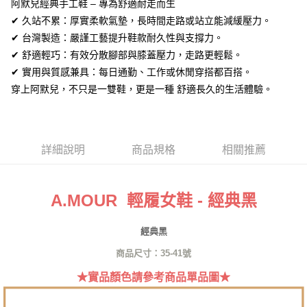
全盈+PAY
阿默兒經典手工鞋 – 專為舒適耐走而生
✔ 久站不累：厚實柔軟氣墊，長時間走路或站立能減緩壓力。
AFTEE先享後付
✔ 台灣製造：嚴謹工藝提升鞋款耐久性與支撐力。
相關說明
✔ 舒適輕巧：有效分散腳部與膝蓋壓力，走路更輕鬆。
【關於「AFTEE先享後付」】
ATM付款
✔ 實用與質感兼具：每日通勤、工作或休閒穿搭都百搭。
AFTEE先享後付是「在收到商品之後才付款」的支付方式。 讓您購物簡單
便利好安心！
穿上阿默兒，不只是一雙鞋，更是一種 舒適長久的生活體驗。
１．簡單：不需註冊會員、不需綁卡、不需儲值。
運送方式
２．便利：只要手機號碼，簡訊認證，即可結帳。
３．安心：先確認商品／服務後，再付款。
全家取貨付款
每筆NT$60，滿NT$1,380(含以上)免運費
【「AFTEE先享後付」結帳流程】
詳細說明
商品規格
相關推薦
１．於結帳方式選擇「AFTEE先享後付」後，將跳轉至「AFTEE先享後付」
付款後全家取貨
結帳頁面，進行簡訊認證並確認金額後，即可完成結帳。
２．訂單成立數日內，您將收到繳費通知簡訊。
每筆NT$60，滿NT$1,380(含以上)免運費
３．收到繳費通知簡訊後14天內，點擊此簡訊中的連結，可透過四大超商／
A.MOUR 輕履女鞋 - 經典黑
ATM／網路銀行／等多元方式進行付款，方視為交易完成。
7-11取貨付款
※ 請注意：結帳手續完成當下不需立刻繳費，但若您需要取消訂單，請聯絡
每筆NT$60，滿NT$1,380(含以上)免運費
經典黑
購買商品的店家。未經商家同意取消之訂單仍視為有效，需透過AFTEE先享
後付繳納相關費用。
商品尺寸：35-41號
付款後7-11取貨
※ 交易是否成功請以「AFTEE先享後付 」之結帳頁面顯示為準，若有關於
是否繳費成功／繳費後需取消欲退款等相關疑問，請聯繫「AFTEE先享後付
每筆NT$60，滿NT$1,380(含以上)免運費
★實品顏色請參考商品單品圖★
客戶支援中心」
https://netprotections.freshdesk.com/support/home
郵局
【注意事項】