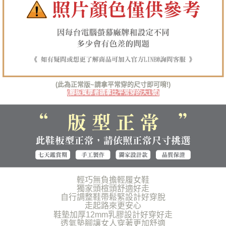
１．透過由恩沛科技股份有限公司提供之「AFTEE先享後付」服務完成之交
每筆NT$100，滿NT$1,380(含以上)免運費
易，需依本服務之必要範圍內提供個人資料，並將交易相關給付款項請求債
權轉讓予恩沛科技股份有限公司。
郵局(離島專用)
２．關於個人資料處理事宜，請瀏覽以下網址：
每筆NT$125，滿NT$1,380(含以上)免運費
https://aftee.tw/terms/#terms3
３．未成年的使用者請事先徵得法定代理人或監護人之同意方可使用
海外宅配（貨到付運費）
查看運費
「AFTEE先享後付」，若未經同意申辦者引起之損失，本公司不負相關責
任。
４．使用「AFTEE先享後付」時，將依據個別帳號之用戶狀況，依本公司即
(此為正常版~請拿平常穿的尺寸即可唷!)
時審查核予不同之上限額度；若仍有額度不足之情形，本公司將視審查結果
(腳板寬厚者請拿比平常穿的大1號)
請求用戶進行身份認證。
５．嚴禁一人註冊多個帳號或使用他人資訊註冊。若發現惡意使用之情形，
恩沛科技股份有限公司將有權停止該用戶之使用額度並採取法律行動。
輕巧無負擔輕履女鞋
獨家頭楦頭舒適好走
自行調整鞋帶鬆緊設計好穿脫
走起路來更安心
鞋墊加厚12mm乳膠設計好穿好走
透氣墊腳讓女人穿著更加舒適