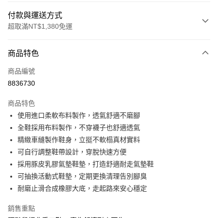
付款與運送方式
超取滿NT$1,380免運
付款方式
商品特色
信用卡一次付款
商品編號
信用卡分期付款
8836730
3 期 0 利率 每期
NT$526
21家銀行
商品特色
合作金庫商業銀行
第一商業銀行
超商取貨付款
使用進口柔軟布料製作，透氣舒適不磨腳
華南商業銀行
彰化商業銀行
全鞋採用布料製作，不穿襪子也舒適透氣
LINE Pay
上海商業儲蓄銀行
台北富邦商業銀行
國泰世華商業銀行
兆豐國際商業銀行
精緻車縫製作鞋身，立挺不軟榻真材實料
Apple Pay
臺灣中小企業銀行
台中商業銀行
可自行調整鞋帶設計，穿脫快速方便
匯豐（台灣）商業銀行
華泰商業銀行
採用豚皮乳膠氣墊鞋墊，打造舒適耐走氣墊鞋
街口支付
聯邦商業銀行
遠東國際商業銀行
可抽換活動式鞋墊，定期更換清理告別腳臭
元大商業銀行
永豐商業銀行
悠遊付
耐磨止滑合成橡膠大底，走起路來安心穩定
玉山商業銀行
星展（台灣）商業銀行
台新國際商業銀行
中國信託商業銀行
Google Pay
銷售重點
台灣樂天信用卡公司