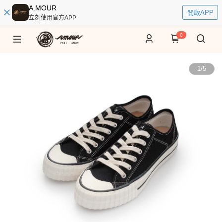
A.MOUR
開啟APP
立刻使用官方APP
0
1
/
5