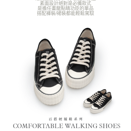
素面設計絕對是必備款式
是擔任畫龍點睛功臣的單品
搭配褲裝/裙裝都能輕鬆駕馭