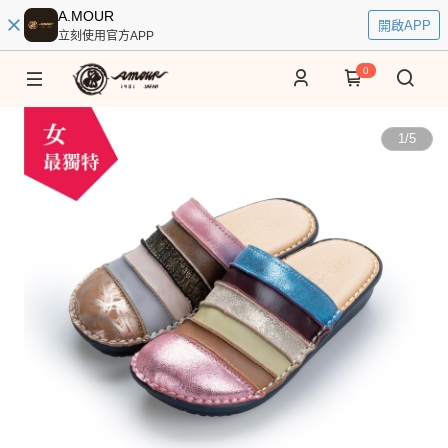
A.MOUR
開啟APP
立刻使用官方APP
0
1
/
5