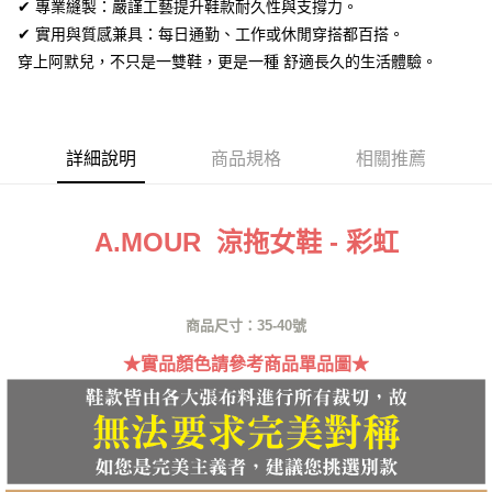
ATM付款
✔ 專業縫製：嚴謹工藝提升鞋款耐久性與支撐力。
AFTEE先享後付是「在收到商品之後才付款」的支付方式。 讓您購物簡單
便利好安心！
✔ 實用與質感兼具：每日通勤、工作或休閒穿搭都百搭。
１．簡單：不需註冊會員、不需綁卡、不需儲值。
運送方式
穿上阿默兒，不只是一雙鞋，更是一種 舒適長久的生活體驗。
２．便利：只要手機號碼，簡訊認證，即可結帳。
３．安心：先確認商品／服務後，再付款。
全家取貨付款
每筆NT$60，滿NT$1,380(含以上)免運費
【「AFTEE先享後付」結帳流程】
１．於結帳方式選擇「AFTEE先享後付」後，將跳轉至「AFTEE先享後付」
詳細說明
商品規格
相關推薦
付款後全家取貨
結帳頁面，進行簡訊認證並確認金額後，即可完成結帳。
２．訂單成立數日內，您將收到繳費通知簡訊。
每筆NT$60，滿NT$1,380(含以上)免運費
３．收到繳費通知簡訊後14天內，點擊此簡訊中的連結，可透過四大超商／
ATM／網路銀行／等多元方式進行付款，方視為交易完成。
7-11取貨付款
A.MOUR 涼拖女鞋 - 彩虹
※ 請注意：結帳手續完成當下不需立刻繳費，但若您需要取消訂單，請聯絡
每筆NT$60，滿NT$1,380(含以上)免運費
購買商品的店家。未經商家同意取消之訂單仍視為有效，需透過AFTEE先享
後付繳納相關費用。
付款後7-11取貨
※ 交易是否成功請以「AFTEE先享後付 」之結帳頁面顯示為準，若有關於
是否繳費成功／繳費後需取消欲退款等相關疑問，請聯繫「AFTEE先享後付
商品尺寸：35-40號
每筆NT$60，滿NT$1,380(含以上)免運費
客戶支援中心」
https://netprotections.freshdesk.com/support/home
★實品顏色請參考商品單品圖★
郵局
【注意事項】
１．透過由恩沛科技股份有限公司提供之「AFTEE先享後付」服務完成之交
每筆NT$100，滿NT$1,380(含以上)免運費
易，需依本服務之必要範圍內提供個人資料，並將交易相關給付款項請求債
權轉讓予恩沛科技股份有限公司。
郵局(離島專用)
２．關於個人資料處理事宜，請瀏覽以下網址：
每筆NT$125，滿NT$1,380(含以上)免運費
https://aftee.tw/terms/#terms3