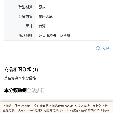
鞋墊材質
豚皮
鞋底材質
橡膠大底
產地
台灣
隨盒附贈
會員服務卡、防塵紙
客服
商品相關分類 (1)
美鞋優惠🎉小資價格
本分類熱銷
全站排行
本網站中使用 cookie，欲查詢有關本網站使用 cookie 方式之詳情，及若您不希
熱門標籤
望在電腦上使用 cookie 時應如何變更電腦的 cookie 設定，請參閱本網站「
隱私