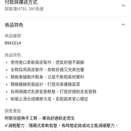
付款與運送方式
超取滿NT$1,380免運
付款方式
商品特色
信用卡一次付款
商品編號
信用卡分期付款
8941514
3 期 0 利率 每期
NT$326
21家銀行
商品特色
合作金庫商業銀行
第一商業銀行
超商取貨付款
使用進口柔軟真皮製作，透氣舒適不磨腳
華南商業銀行
彰化商業銀行
全鞋採用真皮製作，柔軟舒適又完美包覆
LINE Pay
上海商業儲蓄銀行
台北富邦商業銀行
國泰世華商業銀行
兆豐國際商業銀行
精緻車縫製作鞋身，立挺不軟榻真材實料
Apple Pay
臺灣中小企業銀行
台中商業銀行
精緻縫線剪裁設計，打造完美優雅氣質
匯豐（台灣）商業銀行
華泰商業銀行
採用隱藏式乳膠氣墊鞋墊，打造舒適耐走氣墊鞋
街口支付
聯邦商業銀行
遠東國際商業銀行
耐磨止滑合成橡膠大底，走起路來安心穩定
元大商業銀行
永豐商業銀行
悠遊付
玉山商業銀行
星展（台灣）商業銀行
銷售重點
台新國際商業銀行
中國信託商業銀行
AFTEE先享後付
阿默兒經典手工鞋 – 專為舒適耐走而生
台灣樂天信用卡公司
相關說明
✔減輕壓力：隱藏式柔軟氣墊，長時間走路或站立能減緩壓力。
【關於「AFTEE先享後付」】