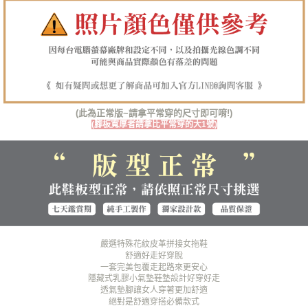
３．未成年的使用者請事先徵得法定代理人或監護人之同意方可使用
海外宅配（貨到付運費）
查看運費
「AFTEE先享後付」，若未經同意申辦者引起之損失，本公司不負相關責
任。
４．使用「AFTEE先享後付」時，將依據個別帳號之用戶狀況，依本公司即
時審查核予不同之上限額度；若仍有額度不足之情形，本公司將視審查結果
請求用戶進行身份認證。
５．嚴禁一人註冊多個帳號或使用他人資訊註冊。若發現惡意使用之情形，
恩沛科技股份有限公司將有權停止該用戶之使用額度並採取法律行動。
(此為正常版~請拿平常穿的尺寸即可唷!)
(腳板寬厚者請拿比平常穿的大1號)
嚴選特殊花紋皮革拼接女拖鞋
舒適好走好穿脫
一套完美包覆走起路來更安心
隱藏式乳膠小氣墊鞋墊設計好穿好走
透氣墊腳讓女人穿著更加舒適
絕對是舒適穿搭必備款式