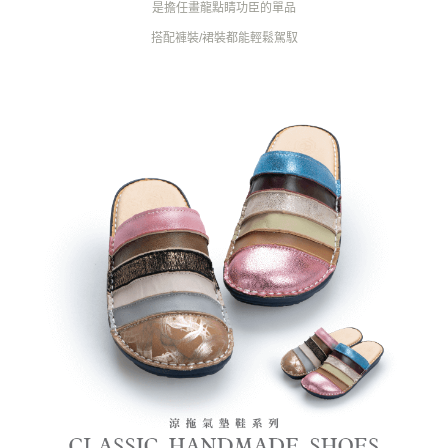
是擔任畫龍點睛功臣的單品
搭配褲裝/裙裝都能輕鬆駕馭