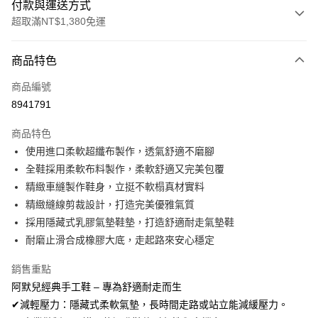
付款與運送方式
超取滿NT$1,380免運
付款方式
商品特色
信用卡一次付款
商品編號
信用卡分期付款
8941791
3 期 0 利率 每期
NT$326
21家銀行
商品特色
合作金庫商業銀行
第一商業銀行
超商取貨付款
使用進口柔軟超纖布製作，透氣舒適不磨腳
華南商業銀行
彰化商業銀行
全鞋採用柔軟布料製作，柔軟舒適又完美包覆
LINE Pay
上海商業儲蓄銀行
台北富邦商業銀行
國泰世華商業銀行
兆豐國際商業銀行
精緻車縫製作鞋身，立挺不軟榻真材實料
Apple Pay
臺灣中小企業銀行
台中商業銀行
精緻縫線剪裁設計，打造完美優雅氣質
匯豐（台灣）商業銀行
華泰商業銀行
採用隱藏式乳膠氣墊鞋墊，打造舒適耐走氣墊鞋
街口支付
聯邦商業銀行
遠東國際商業銀行
耐磨止滑合成橡膠大底，走起路來安心穩定
元大商業銀行
永豐商業銀行
悠遊付
玉山商業銀行
星展（台灣）商業銀行
銷售重點
台新國際商業銀行
中國信託商業銀行
AFTEE先享後付
阿默兒經典手工鞋 – 專為舒適耐走而生
台灣樂天信用卡公司
相關說明
✔減輕壓力：隱藏式柔軟氣墊，長時間走路或站立能減緩壓力。
【關於「AFTEE先享後付」】