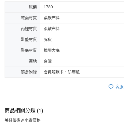
原價
1780
鞋面材質
柔軟布料
內裡材質
柔軟布料
鞋墊材質
豚皮
鞋底材質
橡膠大底
產地
台灣
隨盒附贈
會員服務卡、防塵紙
客服
商品相關分類 (1)
美鞋優惠🎉小資價格