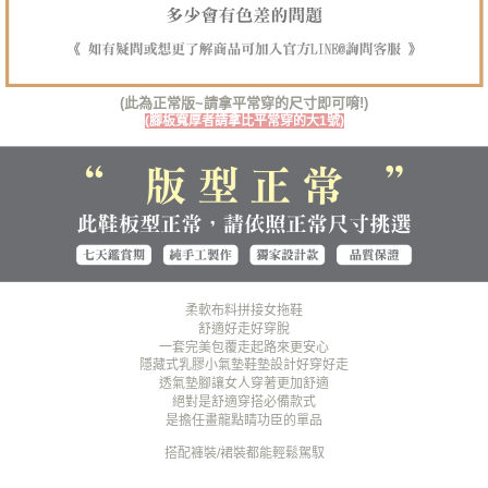
３．未成年的使用者請事先徵得法定代理人或監護人之同意方可使用
海外宅配（貨到付運費）
查看運費
「AFTEE先享後付」，若未經同意申辦者引起之損失，本公司不負相關責
任。
４．使用「AFTEE先享後付」時，將依據個別帳號之用戶狀況，依本公司即
時審查核予不同之上限額度；若仍有額度不足之情形，本公司將視審查結果
(此為正常版~請拿平常穿的尺寸即可唷!)
請求用戶進行身份認證。
(腳板寬厚者請拿比平常穿的大1號)
５．嚴禁一人註冊多個帳號或使用他人資訊註冊。若發現惡意使用之情形，
恩沛科技股份有限公司將有權停止該用戶之使用額度並採取法律行動。
柔軟布料拼接女拖鞋
舒適好走好穿脫
一套完美包覆走起路來更安心
隱藏式乳膠小氣墊鞋墊設計好穿好走
透氣墊腳讓女人穿著更加舒適
絕對是舒適穿搭必備款式
是擔任畫龍點睛功臣的單品
搭配褲裝/裙裝都能輕鬆駕馭