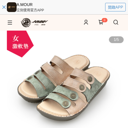
A.MOUR
開啟APP
立刻使用官方APP
0
1
/
5