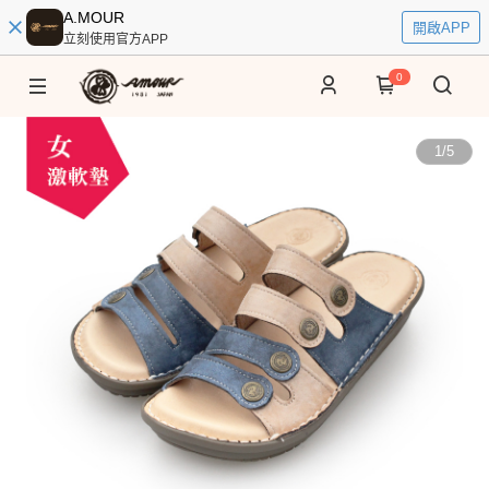
A.MOUR
開啟APP
立刻使用官方APP
0
1
/
5