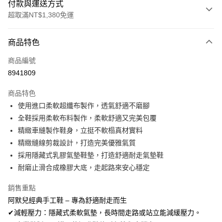
付款與運送方式
超取滿NT$1,380免運
付款方式
商品特色
信用卡一次付款
商品編號
信用卡分期付款
8941809
3 期 0 利率 每期
NT$326
21家銀行
商品特色
合作金庫商業銀行
第一商業銀行
超商取貨付款
使用進口柔軟超纖布製作，透氣舒適不磨腳
華南商業銀行
彰化商業銀行
全鞋採用柔軟布料製作，柔軟舒適又完美包覆
LINE Pay
上海商業儲蓄銀行
台北富邦商業銀行
國泰世華商業銀行
兆豐國際商業銀行
精緻車縫製作鞋身，立挺不軟榻真材實料
Apple Pay
臺灣中小企業銀行
台中商業銀行
精緻縫線剪裁設計，打造完美優雅氣質
匯豐（台灣）商業銀行
華泰商業銀行
採用隱藏式乳膠氣墊鞋墊，打造舒適耐走氣墊鞋
街口支付
聯邦商業銀行
遠東國際商業銀行
耐磨止滑合成橡膠大底，走起路來安心穩定
元大商業銀行
永豐商業銀行
悠遊付
玉山商業銀行
星展（台灣）商業銀行
銷售重點
台新國際商業銀行
中國信託商業銀行
AFTEE先享後付
阿默兒經典手工鞋 – 專為舒適耐走而生
台灣樂天信用卡公司
相關說明
✔減輕壓力：隱藏式柔軟氣墊，長時間走路或站立能減緩壓力。
【關於「AFTEE先享後付」】