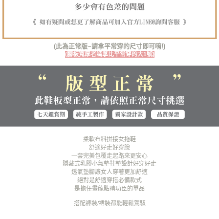
３．未成年的使用者請事先徵得法定代理人或監護人之同意方可使用
海外宅配（貨到付運費）
查看運費
「AFTEE先享後付」，若未經同意申辦者引起之損失，本公司不負相關責
任。
４．使用「AFTEE先享後付」時，將依據個別帳號之用戶狀況，依本公司即
時審查核予不同之上限額度；若仍有額度不足之情形，本公司將視審查結果
(此為正常版~請拿平常穿的尺寸即可唷!)
請求用戶進行身份認證。
(腳板寬厚者請拿比平常穿的大1號)
５．嚴禁一人註冊多個帳號或使用他人資訊註冊。若發現惡意使用之情形，
恩沛科技股份有限公司將有權停止該用戶之使用額度並採取法律行動。
柔軟布料拼接女拖鞋
舒適好走好穿脫
一套完美包覆走起路來更安心
隱藏式乳膠小氣墊鞋墊設計好穿好走
透氣墊腳讓女人穿著更加舒適
絕對是舒適穿搭必備款式
是擔任畫龍點睛功臣的單品
搭配褲裝/裙裝都能輕鬆駕馭