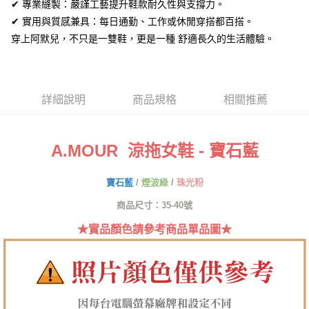
ATM付款
✔ 專業縫製：嚴謹工藝提升鞋款耐久性與支撐力。
AFTEE先享後付是「在收到商品之後才付款」的支付方式。 讓您購物簡單
便利好安心！
✔ 實用與質感兼具：每日通勤、工作或休閒穿搭都百搭。
１．簡單：不需註冊會員、不需綁卡、不需儲值。
運送方式
穿上阿默兒，不只是一雙鞋，更是一種 舒適長久的生活體驗。
２．便利：只要手機號碼，簡訊認證，即可結帳。
３．安心：先確認商品／服務後，再付款。
全家取貨付款
每筆NT$60，滿NT$1,380(含以上)免運費
【「AFTEE先享後付」結帳流程】
１．於結帳方式選擇「AFTEE先享後付」後，將跳轉至「AFTEE先享後付」
詳細說明
商品規格
相關推薦
付款後全家取貨
結帳頁面，進行簡訊認證並確認金額後，即可完成結帳。
２．訂單成立數日內，您將收到繳費通知簡訊。
每筆NT$60，滿NT$1,380(含以上)免運費
３．收到繳費通知簡訊後14天內，點擊此簡訊中的連結，可透過四大超商／
ATM／網路銀行／等多元方式進行付款，方視為交易完成。
7-11取貨付款
A.MOUR 涼拖女鞋 - 寶石藍
※ 請注意：結帳手續完成當下不需立刻繳費，但若您需要取消訂單，請聯絡
每筆NT$60，滿NT$1,380(含以上)免運費
購買商品的店家。未經商家同意取消之訂單仍視為有效，需透過AFTEE先享
後付繳納相關費用。
寶石藍
/
煙波綠
/
珠光粉
付款後7-11取貨
※ 交易是否成功請以「AFTEE先享後付 」之結帳頁面顯示為準，若有關於
是否繳費成功／繳費後需取消欲退款等相關疑問，請聯繫「AFTEE先享後付
商品尺寸：35-40號
每筆NT$60，滿NT$1,380(含以上)免運費
客戶支援中心」
https://netprotections.freshdesk.com/support/home
★實品顏色請參考商品單品圖★
郵局
【注意事項】
１．透過由恩沛科技股份有限公司提供之「AFTEE先享後付」服務完成之交
每筆NT$100，滿NT$1,380(含以上)免運費
易，需依本服務之必要範圍內提供個人資料，並將交易相關給付款項請求債
權轉讓予恩沛科技股份有限公司。
郵局(離島專用)
２．關於個人資料處理事宜，請瀏覽以下網址：
每筆NT$125，滿NT$1,380(含以上)免運費
https://aftee.tw/terms/#terms3