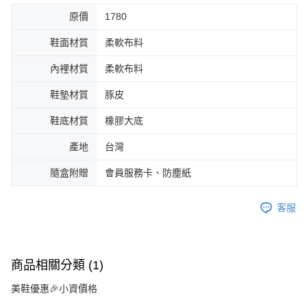
原價
1780
鞋面材質
柔軟布料
內裡材質
柔軟布料
鞋墊材質
豚皮
鞋底材質
橡膠大底
產地
台灣
隨盒附贈
會員服務卡、防塵紙
客服
商品相關分類 (1)
美鞋優惠🎉小資價格