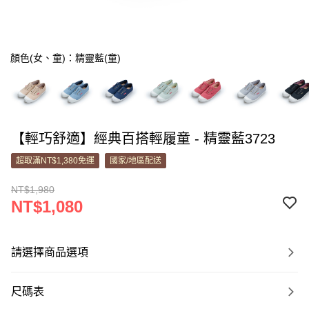
顏色(女、童)：精靈藍(童)
【輕巧舒適】經典百搭輕履童 - 精靈藍3723
超取滿NT$1,380免運
國家/地區配送
NT$1,980
NT$1,080
請選擇商品選項
尺碼表