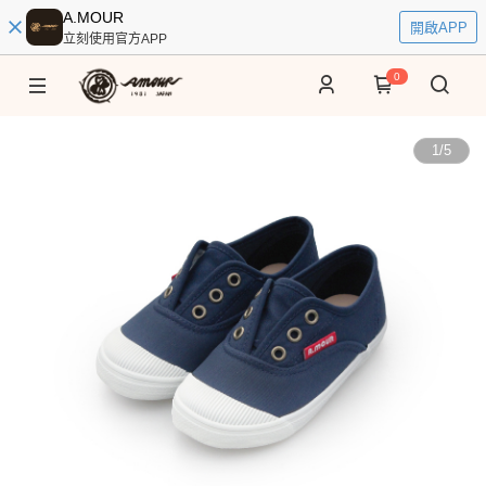
A.MOUR
開啟APP
立刻使用官方APP
0
1
/
5