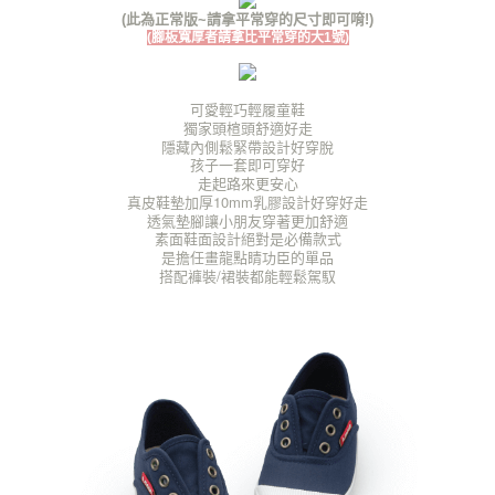
每筆NT$125，滿NT$1,380(含以上)免運費
https://aftee.tw/terms/#terms3
(此為正常版~請拿平常穿的尺寸即可唷!)
３．未成年的使用者請事先徵得法定代理人或監護人之同意方可使用
(腳板寬厚者請拿比平常穿的大1號)
海外宅配（貨到付運費）
查看運費
「AFTEE先享後付」，若未經同意申辦者引起之損失，本公司不負相關責
任。
４．使用「AFTEE先享後付」時，將依據個別帳號之用戶狀況，依本公司即
可愛輕巧輕履童鞋
時審查核予不同之上限額度；若仍有額度不足之情形，本公司將視審查結果
獨家頭楦頭舒適好走
請求用戶進行身份認證。
隱藏內側鬆緊帶設計好穿脫
５．嚴禁一人註冊多個帳號或使用他人資訊註冊。若發現惡意使用之情形，
孩子一套即可穿好
恩沛科技股份有限公司將有權停止該用戶之使用額度並採取法律行動。
走起路來更安心
真皮鞋墊加厚10mm乳膠設計好穿好走
透氣墊腳讓小朋友穿著更加舒適
素面鞋面設計絕對是必備款式
是擔任畫龍點睛功臣的單品
搭配褲裝/裙裝都能輕鬆駕馭