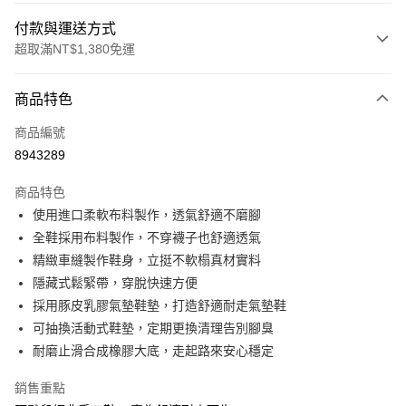
付款與運送方式
超取滿NT$1,380免運
付款方式
商品特色
信用卡一次付款
商品編號
信用卡分期付款
8943289
3 期 0 利率 每期
NT$360
21家銀行
商品特色
合作金庫商業銀行
第一商業銀行
超商取貨付款
使用進口柔軟布料製作，透氣舒適不磨腳
華南商業銀行
彰化商業銀行
全鞋採用布料製作，不穿襪子也舒適透氣
LINE Pay
上海商業儲蓄銀行
台北富邦商業銀行
國泰世華商業銀行
兆豐國際商業銀行
精緻車縫製作鞋身，立挺不軟榻真材實料
Apple Pay
臺灣中小企業銀行
台中商業銀行
隱藏式鬆緊帶，穿脫快速方便
匯豐（台灣）商業銀行
華泰商業銀行
採用豚皮乳膠氣墊鞋墊，打造舒適耐走氣墊鞋
街口支付
聯邦商業銀行
遠東國際商業銀行
可抽換活動式鞋墊，定期更換清理告別腳臭
元大商業銀行
永豐商業銀行
悠遊付
耐磨止滑合成橡膠大底，走起路來安心穩定
玉山商業銀行
星展（台灣）商業銀行
台新國際商業銀行
中國信託商業銀行
AFTEE先享後付
銷售重點
台灣樂天信用卡公司
相關說明