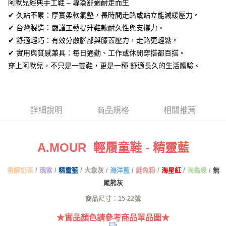
阿默兒經典手工鞋 – 專為舒適耐走而生
【關於「AFTEE先享後付」】
ATM付款
✔ 久站不累：厚實柔軟氣墊，長時間走路或站立能減緩壓力。
AFTEE先享後付是「在收到商品之後才付款」的支付方式。 讓您購物簡單
便利好安心！
✔ 台灣製造：嚴謹工藝提升鞋款耐久性與支撐力。
１．簡單：不需註冊會員、不需綁卡、不需儲值。
運送方式
✔ 舒適輕巧：有效分散腳部與膝蓋壓力，走路更輕鬆。
２．便利：只要手機號碼，簡訊認證，即可結帳。
３．安心：先確認商品／服務後，再付款。
✔ 實用與質感兼具：每日通勤、工作或休閒穿搭都百搭。
全家取貨付款
穿上阿默兒，不只是一雙鞋，更是一種 舒適長久的生活體驗。
每筆NT$60，滿NT$1,380(含以上)免運費
【「AFTEE先享後付」結帳流程】
１．於結帳方式選擇「AFTEE先享後付」後，將跳轉至「AFTEE先享後付」
付款後全家取貨
結帳頁面，進行簡訊認證並確認金額後，即可完成結帳。
２．訂單成立數日內，您將收到繳費通知簡訊。
每筆NT$60，滿NT$1,380(含以上)免運費
３．收到繳費通知簡訊後14天內，點擊此簡訊中的連結，可透過四大超商／
詳細說明
商品規格
相關推薦
ATM／網路銀行／等多元方式進行付款，方視為交易完成。
7-11取貨付款
※ 請注意：結帳手續完成當下不需立刻繳費，但若您需要取消訂單，請聯絡
每筆NT$60，滿NT$1,380(含以上)免運費
購買商品的店家。未經商家同意取消之訂單仍視為有效，需透過AFTEE先享
後付繳納相關費用。
A.MOUR 輕履童鞋 - 精靈藍
付款後7-11取貨
※ 交易是否成功請以「AFTEE先享後付 」之結帳頁面顯示為準，若有關於
是否繳費成功／繳費後需取消欲退款等相關疑問，請聯繫「AFTEE先享後付
每筆NT$60，滿NT$1,380(含以上)免運費
客戶支援中心」
https://netprotections.freshdesk.com/support/home
香醇奶茶
/
瑰紫
/
精靈藍
/ 大象灰 /
海洋藍
/
鮭魚粉
/
海星紅
/
海龜綠
/
無
尾熊灰
郵局
【注意事項】
１．透過由恩沛科技股份有限公司提供之「AFTEE先享後付」服務完成之交
每筆NT$100，滿NT$1,380(含以上)免運費
商品尺寸：15-22號
易，需依本服務之必要範圍內提供個人資料，並將交易相關給付款項請求債
★實品顏色請參考商品單品圖★
權轉讓予恩沛科技股份有限公司。
郵局(離島專用)
２．關於個人資料處理事宜，請瀏覽以下網址：