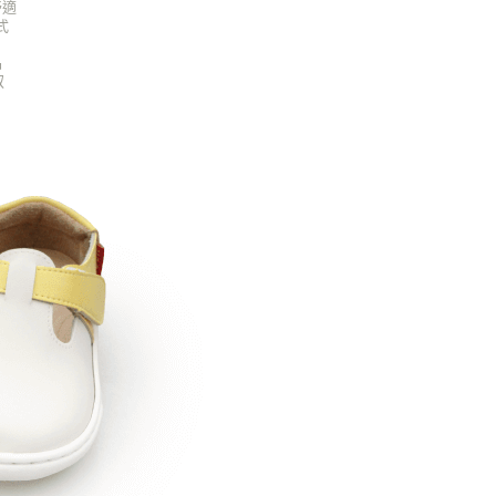
舒適
式
品
馭