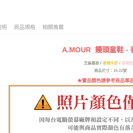
每筆NT$6
１．於結帳
付」結帳
付款後全
２．訂單
３．收到繳
每筆NT$6
／ATM／
說明
商品規格
相關推薦
※ 請注意
7-11取貨
絡購買商品
先享後付
每筆NT$6
※ 交易是
A.MOUR 饅頭童鞋 -
是否繳費成
付款後7-1
付客戶支
每筆NT$6
芝麻慕斯
/
香蕉牛奶
/
草莓
【注意事
郵局
１．透過由
商品尺寸：16-22號
交易，需
每筆NT$1
★實品顏色請參考商品單
求債權轉
２．關於
郵局(離島
https://aft
每筆NT$1
３．未成
「AFTE
海外宅配
任。
４．使用「
即時審查
結果請求
５．嚴禁