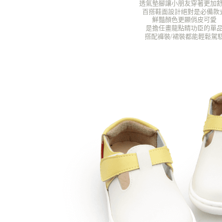
透氣墊腳讓小朋友穿著更加
百搭鞋面設計絕對是必備款
鮮豔顏色更顯俏皮可愛
是擔任畫龍點睛功臣的單
搭配褲裝/裙裝都能輕鬆駕