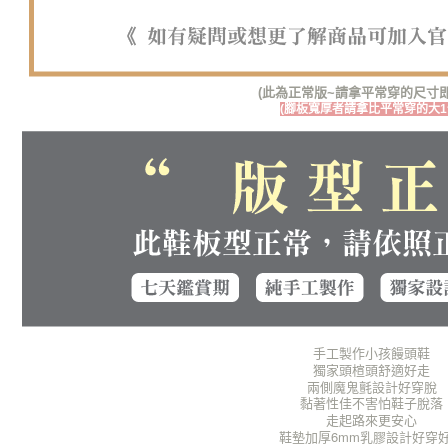
形，恩沛
動。
(此為正常版~請拿平常穿的尺寸即
(腳板寬厚者請拿比平常穿的大1
手工製作小孩饅頭鞋
獨家頭楦頭舒適好走
兩側魔鬼氈設計好穿脫
黏著性佳不害怕鞋子脫落
走起路來更安心
鞋墊加厚6mm乳膠設計好穿