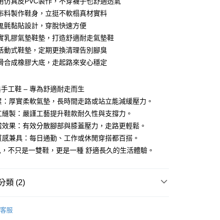
用仿真皮PVC製作，不穿襪子也舒適透氣
付款
業銀行
彰化商業銀行
布料製作鞋身，立挺不軟榻真材實料
業儲蓄銀行
台北富邦商業銀行
鬼氈黏貼設計，穿脫快速方便
華商業銀行
兆豐國際商業銀行
實乳膠氣墊鞋墊，打造舒適耐走氣墊鞋
小企業銀行
台中商業銀行
活動式鞋墊，定期更換清理告別腳臭
台灣）商業銀行
華泰商業銀行
業銀行
遠東國際商業銀行
滑合成橡膠大底，走起路來安心穩定
業銀行
永豐商業銀行
業銀行
星展（台灣）商業銀行
手工鞋 – 專為舒適耐走而生
際商業銀行
中國信託商業銀行
y
不累：厚實柔軟氣墊，長時間走路或站立能減緩壓力。
天信用卡公司
手工縫製：嚴謹工藝提升鞋款耐久性與支撐力。
吸震效果：有效分散腳部與膝蓋壓力，走路更輕鬆。
享後付
與質感兼具：每日通勤、工作或休閒穿搭都百搭。
兒，不只是一雙鞋，更是一種 舒適長久的生活體驗。
FTEE先享後付」】
先享後付是「在收到商品之後才付款」的支付方式。 讓您購物簡單
心！
：不需註冊會員、不需綁卡、不需儲值。
類 (2)
：只要手機號碼，簡訊認證，即可結帳。
：先確認商品／服務後，再付款。
饅頭鞋
付款
客服
EE先享後付」結帳流程】
饅頭鞋系列