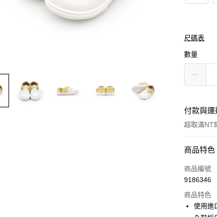
尺碼表
數量
付款與運
超取滿NT$
付款方式
商品特色
信用卡一
商品編號
9186346
信用卡分
商品特色
3 期 
使用進
合作金