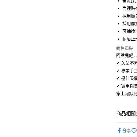
全鞋採
超商取貨
華南商
內裡貼
LINE Pay
上海商
採用魔
國泰世
採用厚
Apple Pay
臺灣中
可抽換
匯豐（
街口支付
聯邦商
耐磨止
元大商
悠遊付
銷售重點
玉山商
阿默兒經典
台新國
Google Pa
✔ 久站
台灣樂
全盈+PAY
✔ 專業
✔ 極佳
AFTEE先
✔ 實用
相關說明
穿上阿默
【關於「A
ATM付款
AFTEE
便利好安
１．簡單
商品相關分
２．便利
運送方式
３．安心
童鞋系列
全家取貨
分享
【「AFT
寬版舒適