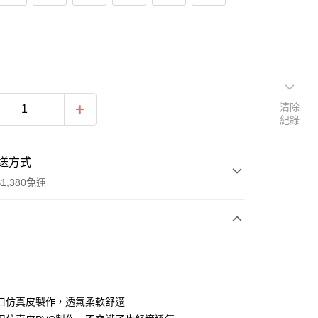
清除
紀錄
送方式
1,380免運
次付款
期付款
0 利率 每期
NT$430
21家銀行
口仿真皮製作，透氣柔軟舒適
庫商業銀行
第一商業銀行