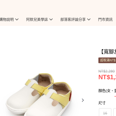
購物說明
阿默兒美學誌
部落客評論分享
門市資訊
【寬腳友
超取滿NT$
NT$2,280
NT$1,
顏色(女、
尺寸
16