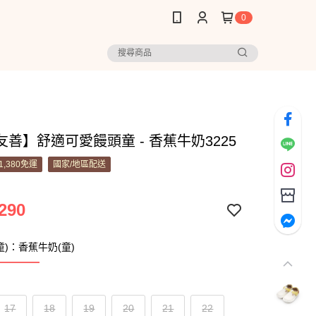
0
善】舒適可愛饅頭童 - 香蕉牛奶3225
1,380免運
國家/地區配送
290
童)：香蕉牛奶(童)
17
18
19
20
21
22