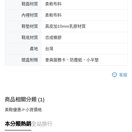
鞋面材質
柔軟布料
內裡材質
柔軟布料
鞋墊材質
真皮加10mm乳膠材質
鞋底材質
合成橡膠
產地
台灣
隨盒附贈
會員服務卡、防塵紙、小半墊
客服
商品相關分類 (1)
美鞋優惠🎉小資價格
本分類熱銷
全站排行