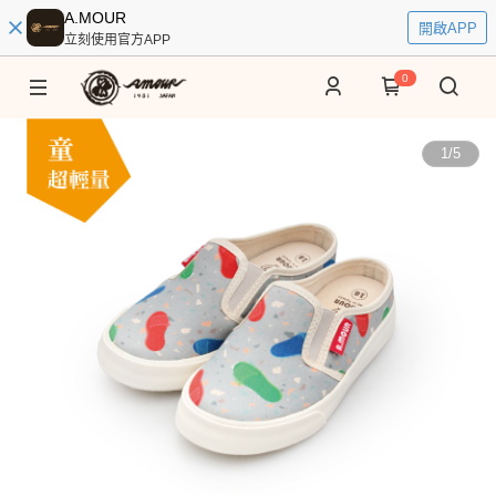
A.MOUR
開啟APP
立刻使用官方APP
0
1
/
5