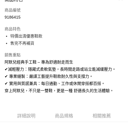
信用卡一次付款
商品編號
信用卡分期付款
9186415
3 期 0 利率 每期
NT$230
21家銀行
商品特色
合作金庫商業銀行
第一商業銀行
超商取貨付款
特價出清優惠鞋款
華南商業銀行
彰化商業銀行
售完不再補貨
LINE Pay
上海商業儲蓄銀行
台北富邦商業銀行
國泰世華商業銀行
兆豐國際商業銀行
Apple Pay
銷售重點
臺灣中小企業銀行
台中商業銀行
阿默兒經典手工鞋 – 專為舒適耐走而生
匯豐（台灣）商業銀行
華泰商業銀行
街口支付
聯邦商業銀行
遠東國際商業銀行
✔減輕壓力：隱藏式柔軟氣墊，長時間走路或站立能減緩壓力。
元大商業銀行
永豐商業銀行
悠遊付
✔ 專業縫製：嚴謹工藝提升鞋款耐久性與支撐力。
玉山商業銀行
星展（台灣）商業銀行
✔ 實用與質感兼具：每日通勤、工作或休閒穿搭都百搭。
台新國際商業銀行
中國信託商業銀行
Google Pay
穿上阿默兒，不只是一雙鞋，更是一種 舒適長久的生活體驗。
台灣樂天信用卡公司
全盈+PAY
AFTEE先享後付
相關說明
詳細說明
商品規格
相關推薦
【關於「AFTEE先享後付」】
ATM付款
AFTEE先享後付是「在收到商品之後才付款」的支付方式。 讓您購物簡單