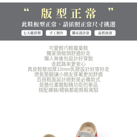
海外宅配（貨到付運費）
查看運費
「AFTEE先享後付」，若未經同意申辦者引起之損失，本公司不負相關責
任。
４．使用「AFTEE先享後付」時，將依據個別帳號之用戶狀況，依本公司即
時審查核予不同之上限額度；若仍有額度不足之情形，本公司將視審查結果
請求用戶進行身份認證。
５．嚴禁一人註冊多個帳號或使用他人資訊註冊。若發現惡意使用之情形，
恩沛科技股份有限公司將有權停止該用戶之使用額度並採取法律行動。
可愛輕巧輕履童鞋
獨家頭楦頭舒適好走
懶人無後包設計好穿脫
走起路來更安心
真皮鞋墊加厚10mm乳膠設計好穿好走
透氣墊腳讓小朋友穿著更加舒適
百搭鞋面設計絕對是必備款式
是擔任畫龍點睛功臣的單品
搭配褲裝/裙裝都能輕鬆駕馭