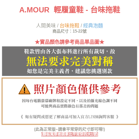
便利好安心！
A.MOUR 輕履童鞋 - 台味拖鞋
１．簡單：不需註冊會員、不需綁卡、不需儲值。
運送方式
２．便利：只要手機號碼，簡訊認證，即可結帳。
３．安心：先確認商品／服務後，再付款。
全家取貨付款
人間美味 /
台味拖鞋
/
經典泡麵
每筆NT$60，滿NT$1,380(含以上)免運費
商品尺寸：15-22號
【「AFTEE先享後付」結帳流程】
１．於結帳方式選擇「AFTEE先享後付」後，將跳轉至「AFTEE先享後付」
★實品顏色請參考商品單品圖★
付款後全家取貨
結帳頁面，進行簡訊認證並確認金額後，即可完成結帳。
２．訂單成立數日內，您將收到繳費通知簡訊。
每筆NT$60，滿NT$1,380(含以上)免運費
３．收到繳費通知簡訊後14天內，點擊此簡訊中的連結，可透過四大超商／
ATM／網路銀行／等多元方式進行付款，方視為交易完成。
7-11取貨付款
※ 請注意：結帳手續完成當下不需立刻繳費，但若您需要取消訂單，請聯絡
每筆NT$60，滿NT$1,380(含以上)免運費
購買商品的店家。未經商家同意取消之訂單仍視為有效，需透過AFTEE先享
後付繳納相關費用。
付款後7-11取貨
※ 交易是否成功請以「AFTEE先享後付 」之結帳頁面顯示為準，若有關於
是否繳費成功／繳費後需取消欲退款等相關疑問，請聯繫「AFTEE先享後付
每筆NT$60，滿NT$1,380(含以上)免運費
客戶支援中心」
https://netprotections.freshdesk.com/support/home
郵局
【注意事項】
１．透過由恩沛科技股份有限公司提供之「AFTEE先享後付」服務完成之交
每筆NT$100，滿NT$1,380(含以上)免運費
易，需依本服務之必要範圍內提供個人資料，並將交易相關給付款項請求債
權轉讓予恩沛科技股份有限公司。
郵局(離島專用)
２．關於個人資料處理事宜，請瀏覽以下網址：
(此為正常版~請拿平常穿的尺寸即可唷!)
每筆NT$125，滿NT$1,380(含以上)免運費
https://aftee.tw/terms/#terms3
(腳板寬厚者請拿比平常穿的大1號)
３．未成年的使用者請事先徵得法定代理人或監護人之同意方可使用