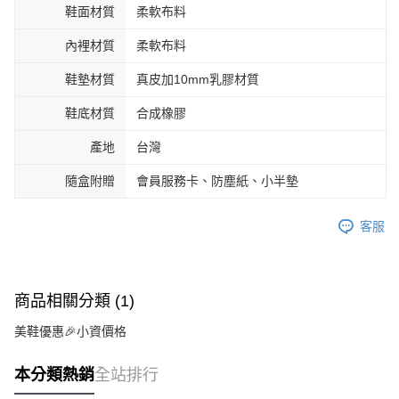
鞋面材質
柔軟布料
內裡材質
柔軟布料
鞋墊材質
真皮加10mm乳膠材質
鞋底材質
合成橡膠
產地
台灣
隨盒附贈
會員服務卡、防塵紙、小半墊
客服
商品相關分類 (1)
美鞋優惠🎉小資價格
本分類熱銷
全站排行