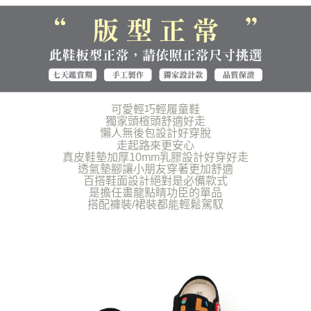
海外宅配（貨到付運費）
查看運費
「AFTEE先享後付」，若未經同意申辦者引起之損失，本公司不負相關責
任。
４．使用「AFTEE先享後付」時，將依據個別帳號之用戶狀況，依本公司即
時審查核予不同之上限額度；若仍有額度不足之情形，本公司將視審查結果
請求用戶進行身份認證。
５．嚴禁一人註冊多個帳號或使用他人資訊註冊。若發現惡意使用之情形，
恩沛科技股份有限公司將有權停止該用戶之使用額度並採取法律行動。
可愛輕巧輕履童鞋
獨家頭楦頭舒適好走
懶人無後包設計好穿脫
走起路來更安心
真皮鞋墊加厚10mm乳膠設計好穿好走
透氣墊腳讓小朋友穿著更加舒適
百搭鞋面設計絕對是必備款式
是擔任畫龍點睛功臣的單品
搭配褲裝/裙裝都能輕鬆駕馭