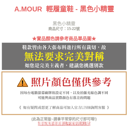
便利好安心！
A.MOUR 輕履童鞋 - 黑色小精靈
１．簡單：不需註冊會員、不需綁卡、不需儲值。
運送方式
２．便利：只要手機號碼，簡訊認證，即可結帳。
３．安心：先確認商品／服務後，再付款。
全家取貨付款
黑色小精靈
每筆NT$60，滿NT$1,380(含以上)免運費
商品尺寸：15-22號
【「AFTEE先享後付」結帳流程】
１．於結帳方式選擇「AFTEE先享後付」後，將跳轉至「AFTEE先享後付」
★實品顏色請參考商品單品圖★
付款後全家取貨
結帳頁面，進行簡訊認證並確認金額後，即可完成結帳。
２．訂單成立數日內，您將收到繳費通知簡訊。
每筆NT$60，滿NT$1,380(含以上)免運費
３．收到繳費通知簡訊後14天內，點擊此簡訊中的連結，可透過四大超商／
ATM／網路銀行／等多元方式進行付款，方視為交易完成。
7-11取貨付款
※ 請注意：結帳手續完成當下不需立刻繳費，但若您需要取消訂單，請聯絡
每筆NT$60，滿NT$1,380(含以上)免運費
購買商品的店家。未經商家同意取消之訂單仍視為有效，需透過AFTEE先享
後付繳納相關費用。
付款後7-11取貨
※ 交易是否成功請以「AFTEE先享後付 」之結帳頁面顯示為準，若有關於
是否繳費成功／繳費後需取消欲退款等相關疑問，請聯繫「AFTEE先享後付
每筆NT$60，滿NT$1,380(含以上)免運費
客戶支援中心」
https://netprotections.freshdesk.com/support/home
郵局
【注意事項】
１．透過由恩沛科技股份有限公司提供之「AFTEE先享後付」服務完成之交
每筆NT$100，滿NT$1,380(含以上)免運費
易，需依本服務之必要範圍內提供個人資料，並將交易相關給付款項請求債
權轉讓予恩沛科技股份有限公司。
郵局(離島專用)
２．關於個人資料處理事宜，請瀏覽以下網址：
(此為正常版~請拿平常穿的尺寸即可唷!)
每筆NT$125，滿NT$1,380(含以上)免運費
https://aftee.tw/terms/#terms3
(腳板寬厚者請拿比平常穿的大1號)
３．未成年的使用者請事先徵得法定代理人或監護人之同意方可使用