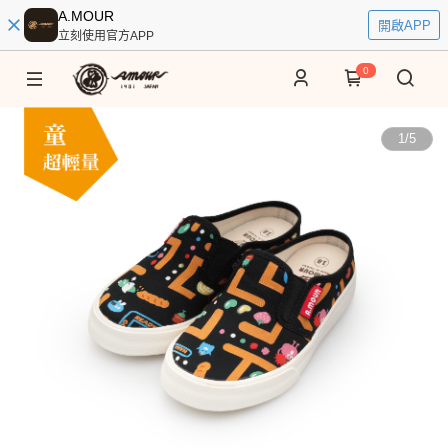
A.MOUR
開啟APP
立刻使用官方APP
0
1
/
5