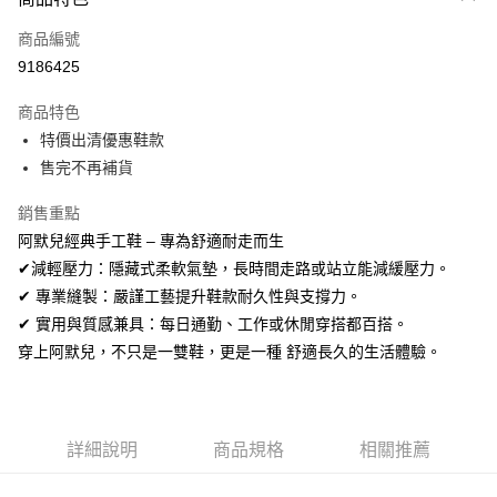
信用卡一次付款
商品編號
信用卡分期付款
9186425
3 期 0 利率 每期
NT$230
21家銀行
商品特色
合作金庫商業銀行
第一商業銀行
超商取貨付款
特價出清優惠鞋款
華南商業銀行
彰化商業銀行
售完不再補貨
LINE Pay
上海商業儲蓄銀行
台北富邦商業銀行
國泰世華商業銀行
兆豐國際商業銀行
Apple Pay
銷售重點
臺灣中小企業銀行
台中商業銀行
阿默兒經典手工鞋 – 專為舒適耐走而生
匯豐（台灣）商業銀行
華泰商業銀行
街口支付
聯邦商業銀行
遠東國際商業銀行
✔減輕壓力：隱藏式柔軟氣墊，長時間走路或站立能減緩壓力。
元大商業銀行
永豐商業銀行
悠遊付
✔ 專業縫製：嚴謹工藝提升鞋款耐久性與支撐力。
玉山商業銀行
星展（台灣）商業銀行
✔ 實用與質感兼具：每日通勤、工作或休閒穿搭都百搭。
台新國際商業銀行
中國信託商業銀行
Google Pay
穿上阿默兒，不只是一雙鞋，更是一種 舒適長久的生活體驗。
台灣樂天信用卡公司
全盈+PAY
AFTEE先享後付
相關說明
詳細說明
商品規格
相關推薦
【關於「AFTEE先享後付」】
ATM付款
AFTEE先享後付是「在收到商品之後才付款」的支付方式。 讓您購物簡單