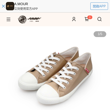
A.MOUR
開啟APP
立刻使用官方APP
0
1
/
5