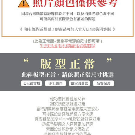
１．透過由恩沛科技股份有限公司提供之「AFTEE先享後付」服務完成之交
每筆NT$100，滿NT$1,380(含以上)免運費
易，需依本服務之必要範圍內提供個人資料，並將交易相關給付款項請求債
權轉讓予恩沛科技股份有限公司。
郵局(離島專用)
２．關於個人資料處理事宜，請瀏覽以下網址：
每筆NT$125，滿NT$1,380(含以上)免運費
https://aftee.tw/terms/#terms3
３．未成年的使用者請事先徵得法定代理人或監護人之同意方可使用
海外宅配（貨到付運費）
查看運費
「AFTEE先享後付」，若未經同意申辦者引起之損失，本公司不負相關責
(此為正常版~請拿平常穿的尺寸即可唷!)
任。
(腳板寬厚者請拿比平常穿的大1號)
４．使用「AFTEE先享後付」時，將依據個別帳號之用戶狀況，依本公司即
時審查核予不同之上限額度；若仍有額度不足之情形，本公司將視審查結果
請求用戶進行身份認證。
５．嚴禁一人註冊多個帳號或使用他人資訊註冊。若發現惡意使用之情形，
恩沛科技股份有限公司將有權停止該用戶之使用額度並採取法律行動。
輕巧無負擔輕履女鞋
獨家頭楦頭舒適好走
自行調整鬆緊度鞋帶
走起路來更安心
可後踩設計穿脫超級方便快速
真皮鞋墊加厚12mm乳膠設計好穿好走
透氣墊腳讓女人穿著更加舒適
素面設計絕對是必備款式
是擔任畫龍點睛功臣的單品