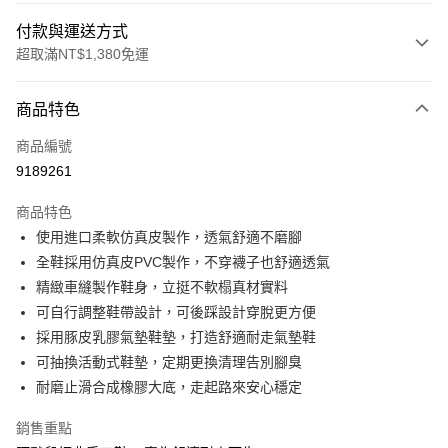
付款與運送方式
超取滿NT$1,380免運
付款方式
商品特色
信用卡一次付款
商品編號
信用卡分期付款
9189261
3 期 0 利率 每期
NT$560
21家銀行
商品特色
合作金庫商業銀行
第一商業銀行
超商取貨付款
使用進口柔軟仿真皮製作，透氣舒適不磨腳
華南商業銀行
彰化商業銀行
全鞋採用仿真皮PVC製作，不穿襪子也舒適透氣
LINE Pay
上海商業儲蓄銀行
台北富邦商業銀行
國泰世華商業銀行
兆豐國際商業銀行
精緻車縫製作鞋身，立挺不軟榻真材實料
Apple Pay
臺灣中小企業銀行
台中商業銀行
可自行調整鞋帶設計，可後踩設計穿脫更方便
匯豐（台灣）商業銀行
華泰商業銀行
採用豚皮乳膠氣墊鞋墊，打造舒適耐走氣墊鞋
街口支付
聯邦商業銀行
遠東國際商業銀行
可抽換活動式鞋墊，定期更換清理告別腳臭
元大商業銀行
永豐商業銀行
悠遊付
耐磨止滑合成橡膠大底，走起路來安心穩定
玉山商業銀行
星展（台灣）商業銀行
台新國際商業銀行
中國信託商業銀行
Google Pay
銷售重點
台灣樂天信用卡公司