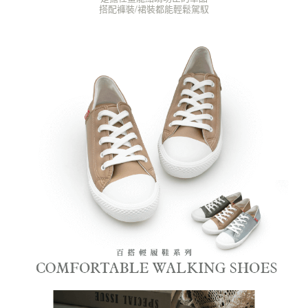
搭配褲裝/裙裝都能輕鬆駕馭