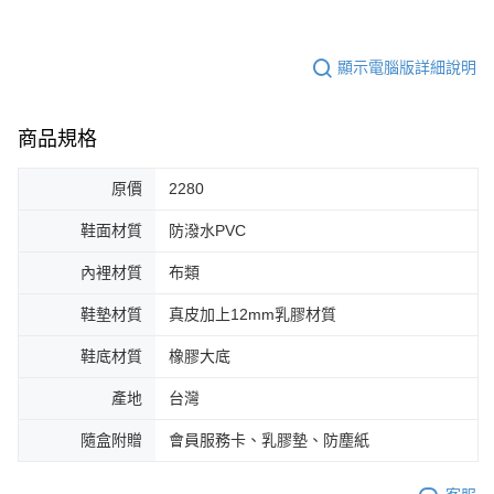
顯示電腦版詳細說明
商品規格
原價
2280
鞋面材質
防潑水PVC
內裡材質
布類
鞋墊材質
真皮加上12mm乳膠材質
鞋底材質
橡膠大底
產地
台灣
隨盒附贈
會員服務卡、乳膠墊、防塵紙