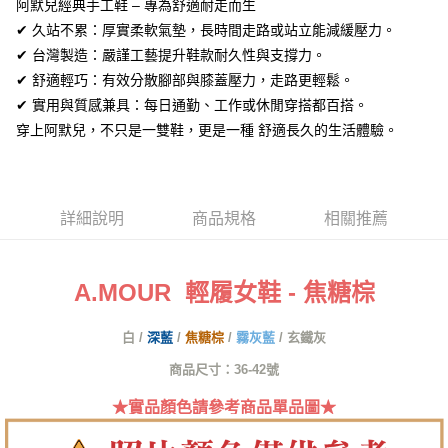
全盈+PAY
阿默兒經典手工鞋 – 專為舒適耐走而生
✔ 久站不累：厚實柔軟氣墊，長時間走路或站立能減緩壓力。
AFTEE先享後付
✔ 台灣製造：嚴謹工藝提升鞋款耐久性與支撐力。
相關說明
✔ 舒適輕巧：有效分散腳部與膝蓋壓力，走路更輕鬆。
【關於「AFTEE先享後付」】
ATM付款
✔ 實用與質感兼具：每日通勤、工作或休閒穿搭都百搭。
AFTEE先享後付是「在收到商品之後才付款」的支付方式。 讓您購物簡單
便利好安心！
穿上阿默兒，不只是一雙鞋，更是一種 舒適長久的生活體驗。
１．簡單：不需註冊會員、不需綁卡、不需儲值。
運送方式
２．便利：只要手機號碼，簡訊認證，即可結帳。
３．安心：先確認商品／服務後，再付款。
全家取貨付款
每筆NT$60，滿NT$1,380(含以上)免運費
【「AFTEE先享後付」結帳流程】
詳細說明
商品規格
相關推薦
１．於結帳方式選擇「AFTEE先享後付」後，將跳轉至「AFTEE先享後付」
付款後全家取貨
結帳頁面，進行簡訊認證並確認金額後，即可完成結帳。
２．訂單成立數日內，您將收到繳費通知簡訊。
每筆NT$60，滿NT$1,380(含以上)免運費
３．收到繳費通知簡訊後14天內，點擊此簡訊中的連結，可透過四大超商／
A.MOUR 輕履女鞋 - 焦糖棕
ATM／網路銀行／等多元方式進行付款，方視為交易完成。
7-11取貨付款
※ 請注意：結帳手續完成當下不需立刻繳費，但若您需要取消訂單，請聯絡
白 /
深藍
/
焦糖棕
/
霧灰藍
/
玄鐵灰
每筆NT$60，滿NT$1,380(含以上)免運費
購買商品的店家。未經商家同意取消之訂單仍視為有效，需透過AFTEE先享
後付繳納相關費用。
商品尺寸：36-42號
付款後7-11取貨
※ 交易是否成功請以「AFTEE先享後付 」之結帳頁面顯示為準，若有關於
是否繳費成功／繳費後需取消欲退款等相關疑問，請聯繫「AFTEE先享後付
每筆NT$60，滿NT$1,380(含以上)免運費
★實品顏色請參考商品單品圖★
客戶支援中心」
https://netprotections.freshdesk.com/support/home
郵局
【注意事項】