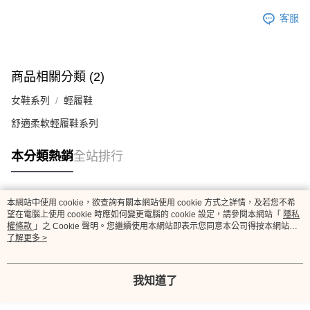
客服
商品相關分類 (2)
女鞋系列
輕履鞋
舒適柔軟輕履鞋系列
本分類熱銷
全站排行
本網站中使用 cookie，欲查詢有關本網站使用 cookie 方式之詳情，及若您不希
熱門標籤
望在電腦上使用 cookie 時應如何變更電腦的 cookie 設定，請參閱本網站「
隱私
權條款
」之 Cookie 聲明。您繼續使用本網站即表示您同意本公司得按本網站使
用條款之 Cookie 聲明使用 cookie。
了解更多 >
我知道了