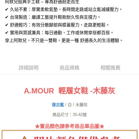
全盈+PAY
阿默兒經典手工鞋 – 專為舒適耐走而生
✔ 久站不累：厚實柔軟氣墊，長時間走路或站立能減緩壓力。
AFTEE先享後付
✔ 台灣製造：嚴謹工藝提升鞋款耐久性與支撐力。
相關說明
✔ 舒適輕巧：有效分散腳部與膝蓋壓力，走路更輕鬆。
【關於「AFTEE先享後付」】
ATM付款
✔ 實用與質感兼具：每日通勤、工作或休閒穿搭都百搭。
AFTEE先享後付是「在收到商品之後才付款」的支付方式。 讓您購物簡單
便利好安心！
穿上阿默兒，不只是一雙鞋，更是一種 舒適長久的生活體驗。
１．簡單：不需註冊會員、不需綁卡、不需儲值。
運送方式
２．便利：只要手機號碼，簡訊認證，即可結帳。
３．安心：先確認商品／服務後，再付款。
全家取貨付款
每筆NT$60，滿NT$1,380(含以上)免運費
【「AFTEE先享後付」結帳流程】
詳細說明
商品規格
相關推薦
１．於結帳方式選擇「AFTEE先享後付」後，將跳轉至「AFTEE先享後付」
付款後全家取貨
結帳頁面，進行簡訊認證並確認金額後，即可完成結帳。
２．訂單成立數日內，您將收到繳費通知簡訊。
每筆NT$60，滿NT$1,380(含以上)免運費
３．收到繳費通知簡訊後14天內，點擊此簡訊中的連結，可透過四大超商／
A.MOUR 輕履女鞋 -木藤灰
ATM／網路銀行／等多元方式進行付款，方視為交易完成。
7-11取貨付款
※ 請注意：結帳手續完成當下不需立刻繳費，但若您需要取消訂單，請聯絡
復古藍
/
白
/
木藤灰
每筆NT$60，滿NT$1,380(含以上)免運費
購買商品的店家。未經商家同意取消之訂單仍視為有效，需透過AFTEE先享
後付繳納相關費用。
商品尺寸：35-42號
付款後7-11取貨
※ 交易是否成功請以「AFTEE先享後付 」之結帳頁面顯示為準，若有關於
是否繳費成功／繳費後需取消欲退款等相關疑問，請聯繫「AFTEE先享後付
每筆NT$60，滿NT$1,380(含以上)免運費
★實品顏色請參考商品單品圖★
客戶支援中心」
https://netprotections.freshdesk.com/support/home
郵局
【注意事項】