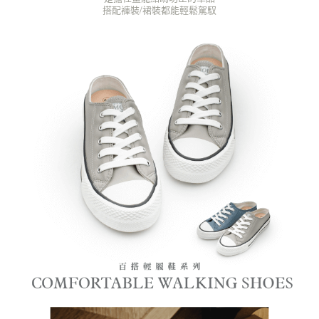
搭配褲裝/裙裝都能輕鬆駕馭