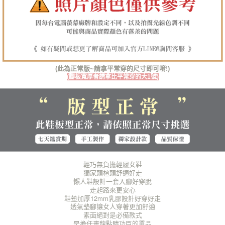
１．透過由恩沛科技股份有限公司提供之「AFTEE先享後付」服務完成之交
每筆NT$100，滿NT$1,380(含以上)免運費
易，需依本服務之必要範圍內提供個人資料，並將交易相關給付款項請求債
權轉讓予恩沛科技股份有限公司。
郵局(離島專用)
２．關於個人資料處理事宜，請瀏覽以下網址：
每筆NT$125，滿NT$1,380(含以上)免運費
https://aftee.tw/terms/#terms3
３．未成年的使用者請事先徵得法定代理人或監護人之同意方可使用
海外宅配（貨到付運費）
查看運費
「AFTEE先享後付」，若未經同意申辦者引起之損失，本公司不負相關責
(此為正常版~請拿平常穿的尺寸即可唷!)
任。
(腳板寬厚者請拿比平常穿的大1號)
４．使用「AFTEE先享後付」時，將依據個別帳號之用戶狀況，依本公司即
時審查核予不同之上限額度；若仍有額度不足之情形，本公司將視審查結果
請求用戶進行身份認證。
５．嚴禁一人註冊多個帳號或使用他人資訊註冊。若發現惡意使用之情形，
恩沛科技股份有限公司將有權停止該用戶之使用額度並採取法律行動。
輕巧無負擔輕履女鞋
獨家頭楦頭舒適好走
懶人鞋設計一套入腳好穿脫
走起路來更安心
鞋墊加厚12mm乳膠設計好穿好走
透氣墊腳讓女人穿著更加舒適
素面絕對是必備款式
是擔任畫龍點睛功臣的單品