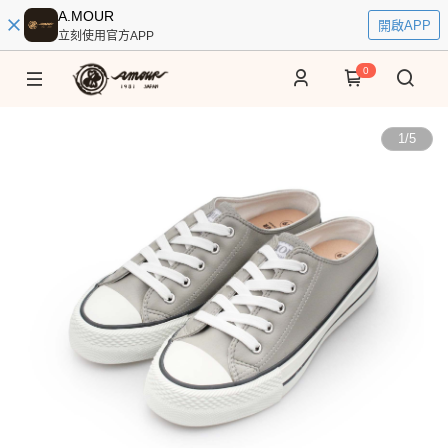
A.MOUR
開啟APP
立刻使用官方APP
0
1
/
5