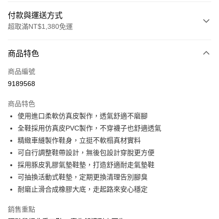
付款與運送方式
超取滿NT$1,380免運
付款方式
商品特色
信用卡一次付款
商品編號
信用卡分期付款
9189568
3 期 0 利率 每期
NT$460
21家銀行
商品特色
合作金庫商業銀行
第一商業銀行
超商取貨付款
使用進口柔軟仿真皮製作，透氣舒適不磨腳
華南商業銀行
彰化商業銀行
全鞋採用仿真皮PVC製作，不穿襪子也舒適透氣
LINE Pay
上海商業儲蓄銀行
台北富邦商業銀行
國泰世華商業銀行
兆豐國際商業銀行
精緻車縫製作鞋身，立挺不軟榻真材實料
Apple Pay
臺灣中小企業銀行
台中商業銀行
可自行調整鞋帶設計，無後包設計穿脫更方便
匯豐（台灣）商業銀行
華泰商業銀行
採用豚皮乳膠氣墊鞋墊，打造舒適耐走氣墊鞋
街口支付
聯邦商業銀行
遠東國際商業銀行
可抽換活動式鞋墊，定期更換清理告別腳臭
元大商業銀行
永豐商業銀行
悠遊付
耐磨止滑合成橡膠大底，走起路來安心穩定
玉山商業銀行
星展（台灣）商業銀行
台新國際商業銀行
中國信託商業銀行
Google Pay
銷售重點
台灣樂天信用卡公司