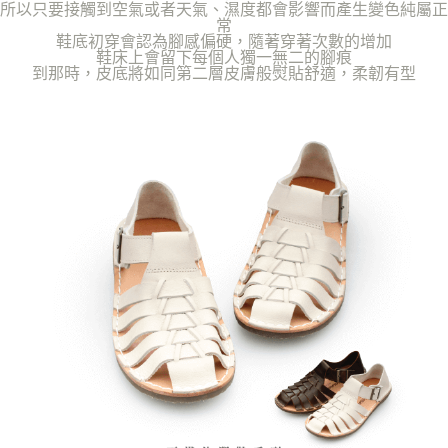
所以只要接觸到空氣或者天氣、濕度都會影響而產生變色純屬正
常
鞋底初穿會認為腳感偏硬，隨著穿著次數的增加
鞋床上會留下每個人獨一無二的腳痕
到那時，皮底將如同第二層皮膚般熨貼舒適，柔韌有型