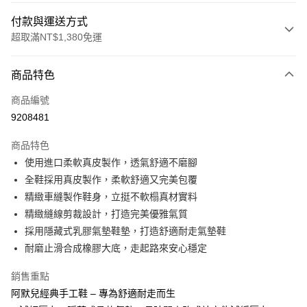
付款與運送方式
超取滿NT$1,380免運
付款方式
商品特色
信用卡一次付款
商品編號
信用卡分期付款
9208481
3 期 0 利率 每期
NT$893
21家銀行
商品特色
合作金庫商業銀行
第一商業銀行
超商取貨付款
使用進口柔軟真皮製作，透氣舒適不磨腳
華南商業銀行
彰化商業銀行
全鞋採用真皮製作，柔軟舒適又完美包覆
LINE Pay
上海商業儲蓄銀行
台北富邦商業銀行
國泰世華商業銀行
兆豐國際商業銀行
精緻車縫製作鞋身，立挺不軟榻真材實料
Apple Pay
臺灣中小企業銀行
台中商業銀行
精緻縫線剪裁設計，打造完美優雅氣質
匯豐（台灣）商業銀行
華泰商業銀行
採用隱藏式乳膠氣墊鞋墊，打造舒適耐走氣墊鞋
街口支付
聯邦商業銀行
遠東國際商業銀行
耐磨止滑合成橡膠大底，走起路來安心穩定
元大商業銀行
永豐商業銀行
悠遊付
玉山商業銀行
星展（台灣）商業銀行
銷售重點
台新國際商業銀行
中國信託商業銀行
Google Pay
阿默兒經典手工鞋 – 專為舒適耐走而生
台灣樂天信用卡公司