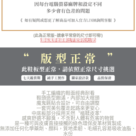
１．透過由恩沛科技股份有限公司提供之「AFTEE先享後付」服務完成之交
每筆NT$100，滿NT$1,380(含以上)免運費
易，需依本服務之必要範圍內提供個人資料，並將交易相關給付款項請求債
權轉讓予恩沛科技股份有限公司。
郵局(離島專用)
２．關於個人資料處理事宜，請瀏覽以下網址：
每筆NT$125，滿NT$1,380(含以上)免運費
https://aftee.tw/terms/#terms3
３．未成年的使用者請事先徵得法定代理人或監護人之同意方可使用
(此為正常版~請拿平常穿的尺寸即可唷!)
海外宅配（貨到付運費）
查看運費
「AFTEE先享後付」，若未經同意申辦者引起之損失，本公司不負相關責
(腳板寬厚者請拿比平常穿的大1號)
任。
４．使用「AFTEE先享後付」時，將依據個別帳號之用戶狀況，依本公司即
時審查核予不同之上限額度；若仍有額度不足之情形，本公司將視審查結果
請求用戶進行身份認證。
５．嚴禁一人註冊多個帳號或使用他人資訊註冊。若發現惡意使用之情形，
恩沛科技股份有限公司將有權停止該用戶之使用額度並採取法律行動。
手工編織的鞋面經典耐看
鞋頭造型飽滿，內部加大楦頭
魔鬼氈貼合設計，可自由調整
一套完美包覆走起路來更安心
中底板部分採用天然〝植鞣皮革〞
感爽舒適不腳臭，不含對人體有危害的物質
是一種可與皮膚直接接觸的綠色環保皮革材質製成
無添加任何化學藥劑、顏料，質地柔韌、毛細孔容易吸收油脂、
水份