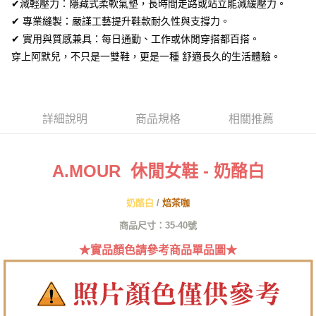
全盈+PAY
✔減輕壓力：隱藏式柔軟氣墊，長時間走路或站立能減緩壓力。
✔ 專業縫製：嚴謹工藝提升鞋款耐久性與支撐力。
AFTEE先享後付
✔ 實用與質感兼具：每日通勤、工作或休閒穿搭都百搭。
相關說明
穿上阿默兒，不只是一雙鞋，更是一種 舒適長久的生活體驗。
【關於「AFTEE先享後付」】
ATM付款
AFTEE先享後付是「在收到商品之後才付款」的支付方式。 讓您購物簡單
便利好安心！
１．簡單：不需註冊會員、不需綁卡、不需儲值。
運送方式
２．便利：只要手機號碼，簡訊認證，即可結帳。
詳細說明
商品規格
相關推薦
３．安心：先確認商品／服務後，再付款。
全家取貨付款
每筆NT$60，滿NT$1,380(含以上)免運費
【「AFTEE先享後付」結帳流程】
１．於結帳方式選擇「AFTEE先享後付」後，將跳轉至「AFTEE先享後付」
A.MOUR 休閒女鞋 - 奶酪白
付款後全家取貨
結帳頁面，進行簡訊認證並確認金額後，即可完成結帳。
２．訂單成立數日內，您將收到繳費通知簡訊。
每筆NT$60，滿NT$1,380(含以上)免運費
３．收到繳費通知簡訊後14天內，點擊此簡訊中的連結，可透過四大超商／
奶酪白
/
焙茶咖
ATM／網路銀行／等多元方式進行付款，方視為交易完成。
7-11取貨付款
商品尺寸：35-40號
※ 請注意：結帳手續完成當下不需立刻繳費，但若您需要取消訂單，請聯絡
每筆NT$60，滿NT$1,380(含以上)免運費
購買商品的店家。未經商家同意取消之訂單仍視為有效，需透過AFTEE先享
★實品顏色請參考商品單品圖★
後付繳納相關費用。
付款後7-11取貨
※ 交易是否成功請以「AFTEE先享後付 」之結帳頁面顯示為準，若有關於
是否繳費成功／繳費後需取消欲退款等相關疑問，請聯繫「AFTEE先享後付
每筆NT$60，滿NT$1,380(含以上)免運費
客戶支援中心」
https://netprotections.freshdesk.com/support/home
郵局
【注意事項】