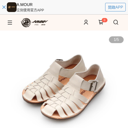
A.MOUR
開啟APP
立刻使用官方APP
0
1
/
5