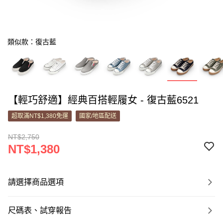
類似款：復古藍
【輕巧舒適】經典百搭輕履女 - 復古藍6521
超取滿NT$1,380免運
國家/地區配送
NT$2,750
NT$1,380
請選擇商品選項
尺碼表、試穿報告