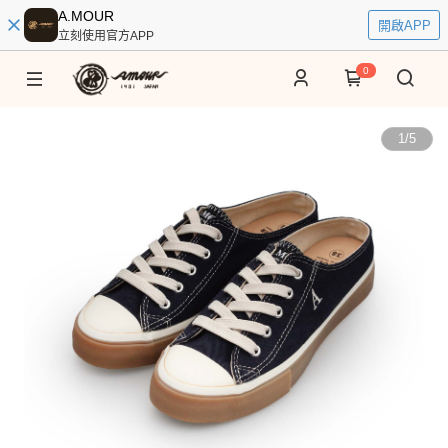
A.MOUR
開啟APP
立刻使用官方APP
0
1
/
5