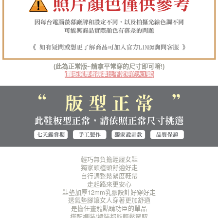
１．透過由恩沛科技股份有限公司提供之「AFTEE先享後付」服務完成之交
每筆NT$100，滿NT$1,380(含以上)免運費
易，需依本服務之必要範圍內提供個人資料，並將交易相關給付款項請求債
權轉讓予恩沛科技股份有限公司。
郵局(離島專用)
２．關於個人資料處理事宜，請瀏覽以下網址：
每筆NT$125，滿NT$1,380(含以上)免運費
https://aftee.tw/terms/#terms3
３．未成年的使用者請事先徵得法定代理人或監護人之同意方可使用
海外宅配（貨到付運費）
查看運費
「AFTEE先享後付」，若未經同意申辦者引起之損失，本公司不負相關責
(此為正常版~請拿平常穿的尺寸即可唷!)
任。
(腳板寬厚者請拿比平常穿的大1號)
４．使用「AFTEE先享後付」時，將依據個別帳號之用戶狀況，依本公司即
時審查核予不同之上限額度；若仍有額度不足之情形，本公司將視審查結果
請求用戶進行身份認證。
５．嚴禁一人註冊多個帳號或使用他人資訊註冊。若發現惡意使用之情形，
恩沛科技股份有限公司將有權停止該用戶之使用額度並採取法律行動。
輕巧無負擔輕履女鞋
獨家頭楦頭舒適好走
自行調整鬆緊度鞋帶
走起路來更安心
鞋墊加厚12mm乳膠設計好穿好走
透氣墊腳讓女人穿著更加舒適
是擔任畫龍點睛功臣的單品
搭配褲裝/裙裝都能輕鬆駕馭