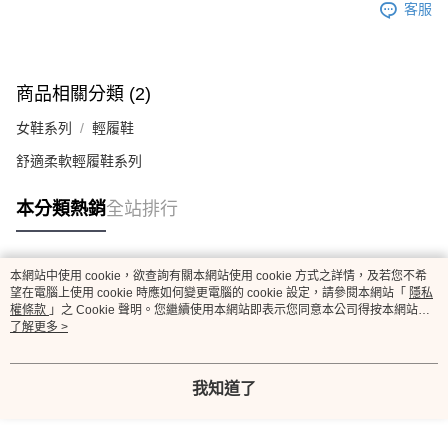
客服
商品相關分類 (2)
女鞋系列
輕履鞋
舒適柔軟輕履鞋系列
本分類熱銷
全站排行
本網站中使用 cookie，欲查詢有關本網站使用 cookie 方式之詳情，及若您不希
熱門標籤
望在電腦上使用 cookie 時應如何變更電腦的 cookie 設定，請參閱本網站「
隱私
權條款
」之 Cookie 聲明。您繼續使用本網站即表示您同意本公司得按本網站使
用條款之 Cookie 聲明使用 cookie。
了解更多 >
我知道了