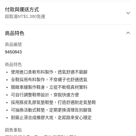
付款與運送方式
超取滿NT$1,380免運
付款方式
商品特色
信用卡一次付款
商品編號
信用卡分期付款
9450843
3 期 0 利率 每期
NT$460
21家銀行
商品特色
合作金庫商業銀行
第一商業銀行
超商取貨付款
使用進口柔軟布料製作，透氣舒適不磨腳
華南商業銀行
彰化商業銀行
全鞋採用布料製作，不穿襪子也舒適透氣
LINE Pay
上海商業儲蓄銀行
台北富邦商業銀行
國泰世華商業銀行
兆豐國際商業銀行
精緻車縫製作鞋身，立挺不軟榻真材實料
Apple Pay
臺灣中小企業銀行
台中商業銀行
可自行調整鞋帶設計，穿脫快速方便
匯豐（台灣）商業銀行
華泰商業銀行
採用豚皮乳膠氣墊鞋墊，打造舒適耐走氣墊鞋
街口支付
聯邦商業銀行
遠東國際商業銀行
可抽換活動式鞋墊，定期更換清理告別腳臭
元大商業銀行
永豐商業銀行
悠遊付
耐磨止滑合成橡膠大底，走起路來安心穩定
玉山商業銀行
星展（台灣）商業銀行
台新國際商業銀行
中國信託商業銀行
Google Pay
銷售重點
台灣樂天信用卡公司