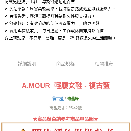
全盈+PAY
阿默兒經典手工鞋 – 專為舒適耐走而生
✔ 久站不累：厚實柔軟氣墊，長時間走路或站立能減緩壓力。
AFTEE先享後付
✔ 台灣製造：嚴謹工藝提升鞋款耐久性與支撐力。
相關說明
✔ 舒適輕巧：有效分散腳部與膝蓋壓力，走路更輕鬆。
【關於「AFTEE先享後付」】
ATM付款
✔ 實用與質感兼具：每日通勤、工作或休閒穿搭都百搭。
AFTEE先享後付是「在收到商品之後才付款」的支付方式。 讓您購物簡單
便利好安心！
穿上阿默兒，不只是一雙鞋，更是一種 舒適長久的生活體驗。
１．簡單：不需註冊會員、不需綁卡、不需儲值。
運送方式
２．便利：只要手機號碼，簡訊認證，即可結帳。
３．安心：先確認商品／服務後，再付款。
全家取貨付款
每筆NT$60，滿NT$1,380(含以上)免運費
【「AFTEE先享後付」結帳流程】
詳細說明
商品規格
相關推薦
１．於結帳方式選擇「AFTEE先享後付」後，將跳轉至「AFTEE先享後付」
付款後全家取貨
結帳頁面，進行簡訊認證並確認金額後，即可完成結帳。
２．訂單成立數日內，您將收到繳費通知簡訊。
每筆NT$60，滿NT$1,380(含以上)免運費
３．收到繳費通知簡訊後14天內，點擊此簡訊中的連結，可透過四大超商／
A.MOUR 輕履女鞋 - 復古藍
ATM／網路銀行／等多元方式進行付款，方視為交易完成。
7-11取貨付款
※ 請注意：結帳手續完成當下不需立刻繳費，但若您需要取消訂單，請聯絡
復古藍
/
懷舊綠
每筆NT$60，滿NT$1,380(含以上)免運費
購買商品的店家。未經商家同意取消之訂單仍視為有效，需透過AFTEE先享
後付繳納相關費用。
商品尺寸：35-42號
付款後7-11取貨
※ 交易是否成功請以「AFTEE先享後付 」之結帳頁面顯示為準，若有關於
是否繳費成功／繳費後需取消欲退款等相關疑問，請聯繫「AFTEE先享後付
每筆NT$60，滿NT$1,380(含以上)免運費
★實品顏色請參考商品單品圖★
客戶支援中心」
https://netprotections.freshdesk.com/support/home
郵局
【注意事項】