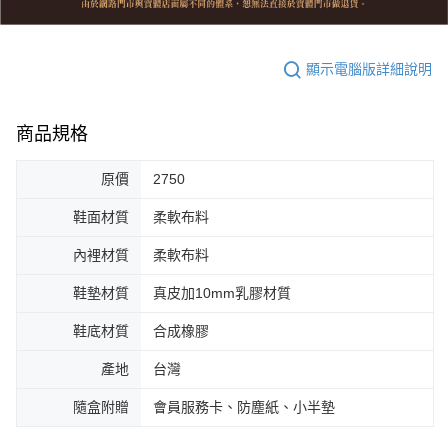
顯示電腦版詳細說明
商品規格
原價
2750
鞋面材質
柔軟布料
內裡材質
柔軟布料
鞋墊材質
真皮加10mm乳膠材質
鞋底材質
合成橡膠
產地
台灣
隨盒附贈
會員服務卡、防塵紙、小半墊