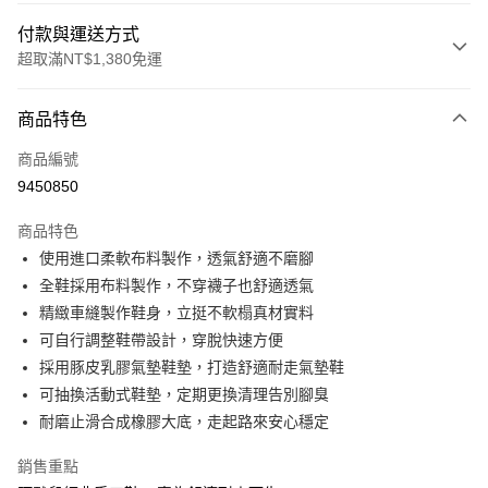
付款與運送方式
超取滿NT$1,380免運
付款方式
商品特色
信用卡一次付款
商品編號
信用卡分期付款
9450850
3 期 0 利率 每期
NT$460
21家銀行
商品特色
合作金庫商業銀行
第一商業銀行
超商取貨付款
使用進口柔軟布料製作，透氣舒適不磨腳
華南商業銀行
彰化商業銀行
全鞋採用布料製作，不穿襪子也舒適透氣
LINE Pay
上海商業儲蓄銀行
台北富邦商業銀行
國泰世華商業銀行
兆豐國際商業銀行
精緻車縫製作鞋身，立挺不軟榻真材實料
Apple Pay
臺灣中小企業銀行
台中商業銀行
可自行調整鞋帶設計，穿脫快速方便
匯豐（台灣）商業銀行
華泰商業銀行
採用豚皮乳膠氣墊鞋墊，打造舒適耐走氣墊鞋
街口支付
聯邦商業銀行
遠東國際商業銀行
可抽換活動式鞋墊，定期更換清理告別腳臭
元大商業銀行
永豐商業銀行
悠遊付
耐磨止滑合成橡膠大底，走起路來安心穩定
玉山商業銀行
星展（台灣）商業銀行
台新國際商業銀行
中國信託商業銀行
Google Pay
銷售重點
台灣樂天信用卡公司