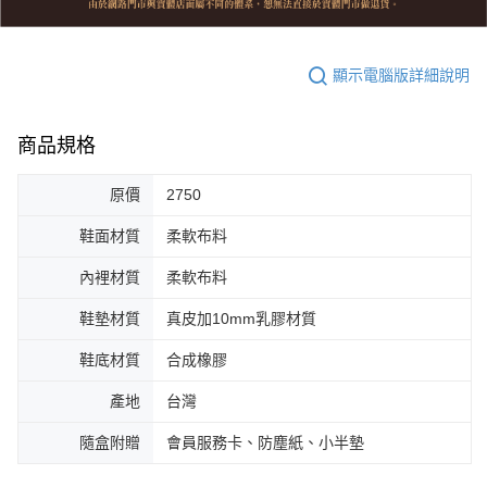
顯示電腦版詳細說明
商品規格
原價
2750
鞋面材質
柔軟布料
內裡材質
柔軟布料
鞋墊材質
真皮加10mm乳膠材質
鞋底材質
合成橡膠
產地
台灣
隨盒附贈
會員服務卡、防塵紙、小半墊