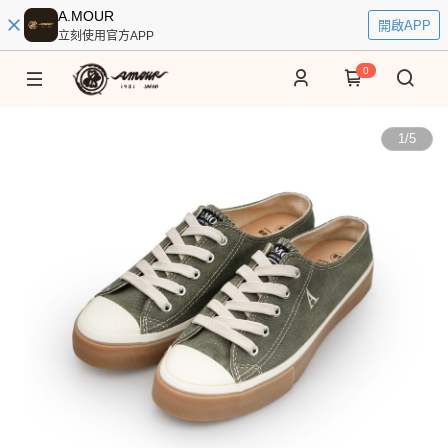
A.MOUR
開啟APP
立刻使用官方APP
0
1
/
5