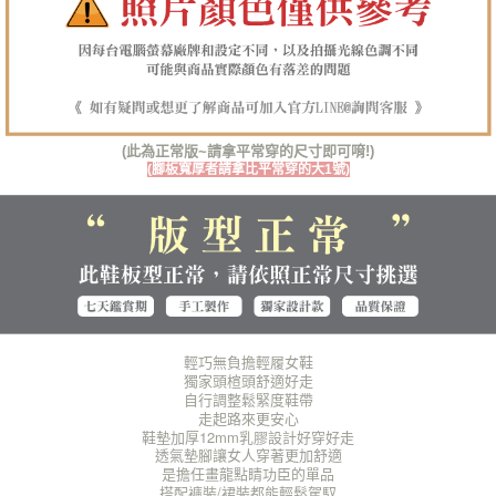
１．透過由恩沛科技股份有限公司提供之「AFTEE先享後付」服務完成之交
每筆NT$100，滿NT$1,380(含以上)免運費
易，需依本服務之必要範圍內提供個人資料，並將交易相關給付款項請求債
權轉讓予恩沛科技股份有限公司。
郵局(離島專用)
２．關於個人資料處理事宜，請瀏覽以下網址：
每筆NT$125，滿NT$1,380(含以上)免運費
https://aftee.tw/terms/#terms3
３．未成年的使用者請事先徵得法定代理人或監護人之同意方可使用
海外宅配（貨到付運費）
查看運費
「AFTEE先享後付」，若未經同意申辦者引起之損失，本公司不負相關責
(此為正常版~請拿平常穿的尺寸即可唷!)
任。
(腳板寬厚者請拿比平常穿的大1號)
４．使用「AFTEE先享後付」時，將依據個別帳號之用戶狀況，依本公司即
時審查核予不同之上限額度；若仍有額度不足之情形，本公司將視審查結果
請求用戶進行身份認證。
５．嚴禁一人註冊多個帳號或使用他人資訊註冊。若發現惡意使用之情形，
恩沛科技股份有限公司將有權停止該用戶之使用額度並採取法律行動。
輕巧無負擔輕履女鞋
獨家頭楦頭舒適好走
自行調整鬆緊度鞋帶
走起路來更安心
鞋墊加厚12mm乳膠設計好穿好走
透氣墊腳讓女人穿著更加舒適
是擔任畫龍點睛功臣的單品
搭配褲裝/裙裝都能輕鬆駕馭