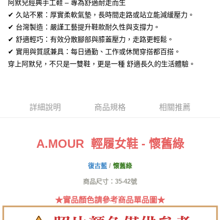
全盈+PAY
阿默兒經典手工鞋 – 專為舒適耐走而生
✔ 久站不累：厚實柔軟氣墊，長時間走路或站立能減緩壓力。
AFTEE先享後付
✔ 台灣製造：嚴謹工藝提升鞋款耐久性與支撐力。
相關說明
✔ 舒適輕巧：有效分散腳部與膝蓋壓力，走路更輕鬆。
【關於「AFTEE先享後付」】
ATM付款
✔ 實用與質感兼具：每日通勤、工作或休閒穿搭都百搭。
AFTEE先享後付是「在收到商品之後才付款」的支付方式。 讓您購物簡單
便利好安心！
穿上阿默兒，不只是一雙鞋，更是一種 舒適長久的生活體驗。
１．簡單：不需註冊會員、不需綁卡、不需儲值。
運送方式
２．便利：只要手機號碼，簡訊認證，即可結帳。
３．安心：先確認商品／服務後，再付款。
全家取貨付款
每筆NT$60，滿NT$1,380(含以上)免運費
【「AFTEE先享後付」結帳流程】
詳細說明
商品規格
相關推薦
１．於結帳方式選擇「AFTEE先享後付」後，將跳轉至「AFTEE先享後付」
付款後全家取貨
結帳頁面，進行簡訊認證並確認金額後，即可完成結帳。
２．訂單成立數日內，您將收到繳費通知簡訊。
每筆NT$60，滿NT$1,380(含以上)免運費
３．收到繳費通知簡訊後14天內，點擊此簡訊中的連結，可透過四大超商／
A.MOUR 輕履女鞋 - 懷舊綠
ATM／網路銀行／等多元方式進行付款，方視為交易完成。
7-11取貨付款
※ 請注意：結帳手續完成當下不需立刻繳費，但若您需要取消訂單，請聯絡
復古藍
/
懷舊綠
每筆NT$60，滿NT$1,380(含以上)免運費
購買商品的店家。未經商家同意取消之訂單仍視為有效，需透過AFTEE先享
後付繳納相關費用。
商品尺寸：35-42號
付款後7-11取貨
※ 交易是否成功請以「AFTEE先享後付 」之結帳頁面顯示為準，若有關於
是否繳費成功／繳費後需取消欲退款等相關疑問，請聯繫「AFTEE先享後付
每筆NT$60，滿NT$1,380(含以上)免運費
★實品顏色請參考商品單品圖★
客戶支援中心」
https://netprotections.freshdesk.com/support/home
郵局
【注意事項】