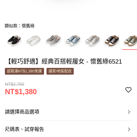
類似款：懷舊綠
【輕巧舒適】經典百搭輕履女 - 懷舊綠6521
超取滿NT$1,380免運
國家/地區配送
NT$2,750
NT$1,380
請選擇商品選項
尺碼表、試穿報告