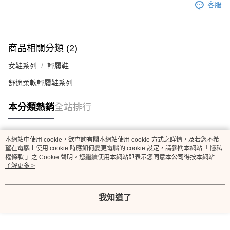
客服
商品相關分類 (2)
女鞋系列
輕履鞋
舒適柔軟輕履鞋系列
本分類熱銷
全站排行
本網站中使用 cookie，欲查詢有關本網站使用 cookie 方式之詳情，及若您不希
熱門標籤
望在電腦上使用 cookie 時應如何變更電腦的 cookie 設定，請參閱本網站「
隱私
權條款
」之 Cookie 聲明。您繼續使用本網站即表示您同意本公司得按本網站使
用條款之 Cookie 聲明使用 cookie。
了解更多 >
我知道了