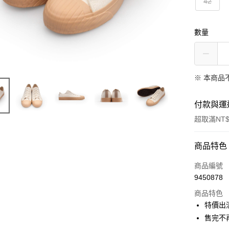
42
數量
※ 本商品
付款與運
超取滿NT$
付款方式
商品特色
信用卡一
商品編號
9450878
信用卡分
商品特色
3 期 
特價出
合作金
售完不
超商取貨
華南商