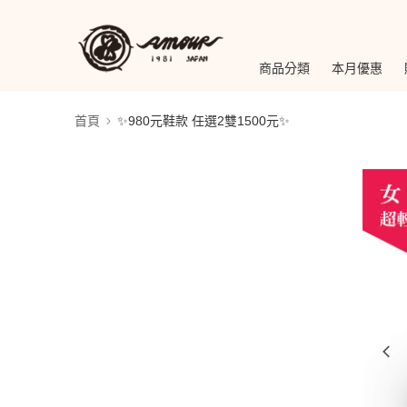
商品分類
本月優惠
首頁
✨980元鞋款 任選2雙1500元✨