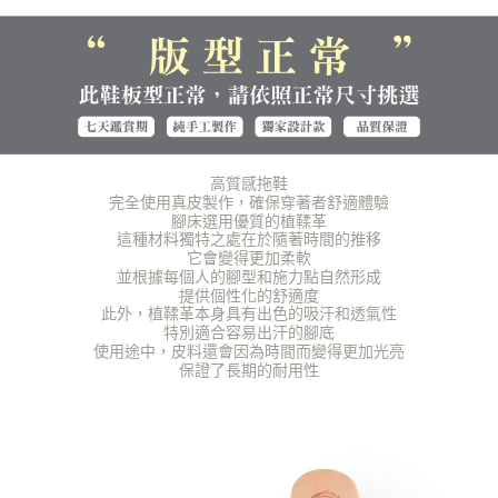
海外宅配（貨到付運費）
查看運費
「AFTEE先享後付」，若未經同意申辦者引起之損失，本公司不負相關責
任。
４．使用「AFTEE先享後付」時，將依據個別帳號之用戶狀況，依本公司即
時審查核予不同之上限額度；若仍有額度不足之情形，本公司將視審查結果
請求用戶進行身份認證。
５．嚴禁一人註冊多個帳號或使用他人資訊註冊。若發現惡意使用之情形，
恩沛科技股份有限公司將有權停止該用戶之使用額度並採取法律行動。
高質感拖鞋
完全使用真皮製作，確保穿著者舒適體驗
腳床選用優質的植鞣革
這種材料獨特之處在於隨著時間的推移
它會變得更加柔軟
並根據每個人的腳型和施力點自然形成
提供個性化的舒適度
此外，植鞣革本身具有出色的吸汗和透氣性
特別適合容易出汗的腳底
使用途中，皮料還會因為時間而變得更加光亮
保證了長期的耐用性