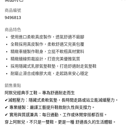
信用卡一次付款
商品編號
信用卡分期付款
9496813
3 期 0 利率 每期
NT$460
21家銀行
商品特色
合作金庫商業銀行
第一商業銀行
超商取貨付款
使用進口柔軟真皮製作，透氣舒適不磨腳
華南商業銀行
彰化商業銀行
全鞋採用真皮製作，柔軟舒適又完美包覆
LINE Pay
上海商業儲蓄銀行
台北富邦商業銀行
國泰世華商業銀行
兆豐國際商業銀行
精緻車縫製作鞋身，立挺不軟榻真材實料
Apple Pay
臺灣中小企業銀行
台中商業銀行
精緻縫線剪裁設計，打造完美優雅氣質
匯豐（台灣）商業銀行
華泰商業銀行
採用隱藏式乳膠氣墊鞋墊，打造舒適耐走氣墊鞋
街口支付
聯邦商業銀行
遠東國際商業銀行
耐磨止滑合成橡膠大底，走起路來安心穩定
元大商業銀行
永豐商業銀行
悠遊付
玉山商業銀行
星展（台灣）商業銀行
銷售重點
台新國際商業銀行
中國信託商業銀行
Google Pay
阿默兒經典手工鞋 – 專為舒適耐走而生
台灣樂天信用卡公司
全盈+PAY
✔減輕壓力：隱藏式柔軟氣墊，長時間走路或站立能減緩壓力。
✔ 專業縫製：嚴謹工藝提升鞋款耐久性與支撐力。
AFTEE先享後付
✔ 實用與質感兼具：每日通勤、工作或休閒穿搭都百搭。
相關說明
穿上阿默兒，不只是一雙鞋，更是一種 舒適長久的生活體驗。
【關於「AFTEE先享後付」】
ATM付款
AFTEE先享後付是「在收到商品之後才付款」的支付方式。 讓您購物簡單