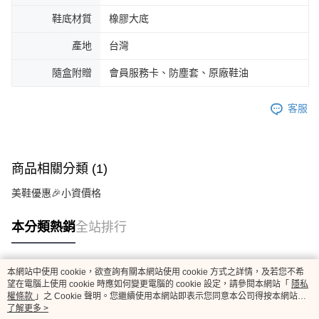
鞋底材質
橡膠大底
產地
台灣
隨盒附贈
會員服務卡、防塵套、原廠鞋油
客服
商品相關分類 (1)
美鞋優惠🎉小資價格
本分類熱銷
全站排行
本網站中使用 cookie，欲查詢有關本網站使用 cookie 方式之詳情，及若您不希
熱門標籤
望在電腦上使用 cookie 時應如何變更電腦的 cookie 設定，請參閱本網站「
隱私
權條款
」之 Cookie 聲明。您繼續使用本網站即表示您同意本公司得按本網站使
用條款之 Cookie 聲明使用 cookie。
了解更多 >