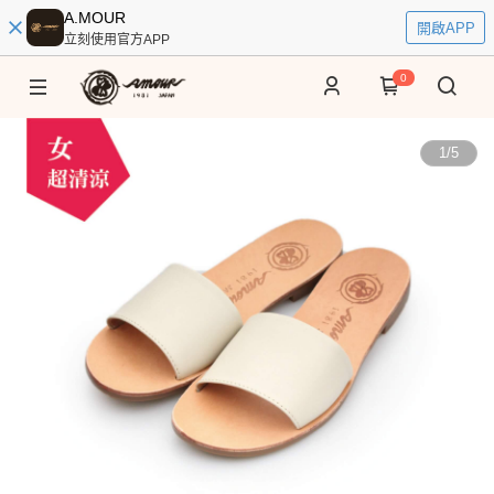
A.MOUR
開啟APP
立刻使用官方APP
0
1
/
5