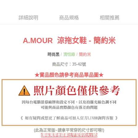
便利好安心！
１．簡單：不需註冊會員、不需綁卡、不需儲值。
運送方式
２．便利：只要手機號碼，簡訊認證，即可結帳。
詳細說明
商品規格
相關推薦
３．安心：先確認商品／服務後，再付款。
全家取貨付款
每筆NT$60，滿NT$1,380(含以上)免運費
【「AFTEE先享後付」結帳流程】
１．於結帳方式選擇「AFTEE先享後付」後，將跳轉至「AFTEE先享後付」
A.MOUR 涼拖女鞋 - 簡約米
付款後全家取貨
結帳頁面，進行簡訊認證並確認金額後，即可完成結帳。
２．訂單成立數日內，您將收到繳費通知簡訊。
每筆NT$60，滿NT$1,380(含以上)免運費
３．收到繳費通知簡訊後14天內，點擊此簡訊中的連結，可透過四大超商／
時尚黑
/
清恬綠
/
簡約米
ATM／網路銀行／等多元方式進行付款，方視為交易完成。
7-11取貨付款
商品尺寸：35-42號
※ 請注意：結帳手續完成當下不需立刻繳費，但若您需要取消訂單，請聯絡
每筆NT$60，滿NT$1,380(含以上)免運費
購買商品的店家。未經商家同意取消之訂單仍視為有效，需透過AFTEE先享
★實品顏色請參考商品單品圖★
後付繳納相關費用。
付款後7-11取貨
※ 交易是否成功請以「AFTEE先享後付 」之結帳頁面顯示為準，若有關於
是否繳費成功／繳費後需取消欲退款等相關疑問，請聯繫「AFTEE先享後付
每筆NT$60，滿NT$1,380(含以上)免運費
客戶支援中心」
https://netprotections.freshdesk.com/support/home
郵局
【注意事項】
１．透過由恩沛科技股份有限公司提供之「AFTEE先享後付」服務完成之交
每筆NT$100，滿NT$1,380(含以上)免運費
易，需依本服務之必要範圍內提供個人資料，並將交易相關給付款項請求債
權轉讓予恩沛科技股份有限公司。
郵局(離島專用)
２．關於個人資料處理事宜，請瀏覽以下網址：
每筆NT$125，滿NT$1,380(含以上)免運費
(此為正常版~請拿平常穿的尺寸即可唷!)
https://aftee.tw/terms/#terms3
(腳板寬厚者請拿比平常穿的大1號)
３．未成年的使用者請事先徵得法定代理人或監護人之同意方可使用