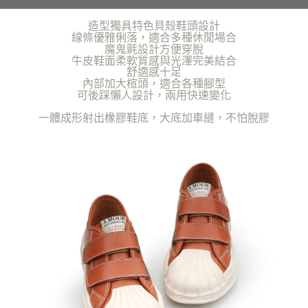
任。
４．使用「AFTEE先享後付」時，將依據個別帳號之用戶狀況，依本公司即
造型獨具特色貝殼鞋頭設計
時審查核予不同之上限額度；若仍有額度不足之情形，本公司將視審查結果
線條優雅俐落，適合多種休閒場合
請求用戶進行身份認證。
魔鬼氈設計方便穿脫
５．嚴禁一人註冊多個帳號或使用他人資訊註冊。若發現惡意使用之情形，
牛皮鞋面柔軟質感與光澤完美結合
恩沛科技股份有限公司將有權停止該用戶之使用額度並採取法律行動。
舒適感十足
內部加大楦頭，適合各種腳型
可後踩懶人設計，兩用快速變化
一體成形射出橡膠鞋底，大底加車縫，不怕脫膠