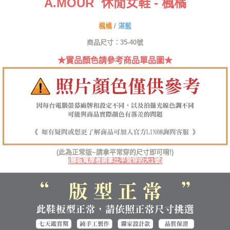
A.MOUR 休閒女鞋 - 楓橘
１．簡單：不需註冊會員、不需綁卡、不需儲值。
運送方式
２．便利：只要手機號碼，簡訊認證，即可結帳。
３．安心：先確認商品／服務後，再付款。
全家取貨付款
楓橘
/
湛藍
每筆NT$60，滿NT$1,380(含以上)免運費
【「AFTEE先享後付」結帳流程】
商品尺寸：35-40號
１．於結帳方式選擇「AFTEE先享後付」後，將跳轉至「AFTEE先享後付」
付款後全家取貨
結帳頁面，進行簡訊認證並確認金額後，即可完成結帳。
★實品顏色請參考商品單品圖★
２．訂單成立數日內，您將收到繳費通知簡訊。
每筆NT$60，滿NT$1,380(含以上)免運費
３．收到繳費通知簡訊後14天內，點擊此簡訊中的連結，可透過四大超商／
ATM／網路銀行／等多元方式進行付款，方視為交易完成。
7-11取貨付款
※ 請注意：結帳手續完成當下不需立刻繳費，但若您需要取消訂單，請聯絡
每筆NT$60，滿NT$1,380(含以上)免運費
購買商品的店家。未經商家同意取消之訂單仍視為有效，需透過AFTEE先享
後付繳納相關費用。
付款後7-11取貨
※ 交易是否成功請以「AFTEE先享後付 」之結帳頁面顯示為準，若有關於
是否繳費成功／繳費後需取消欲退款等相關疑問，請聯繫「AFTEE先享後付
每筆NT$60，滿NT$1,380(含以上)免運費
客戶支援中心」
https://netprotections.freshdesk.com/support/home
(此為正常版~請拿平常穿的尺寸即可唷!)
郵局
【注意事項】
(腳板寬厚者請拿比平常穿的大1號)
１．透過由恩沛科技股份有限公司提供之「AFTEE先享後付」服務完成之交
每筆NT$100，滿NT$1,380(含以上)免運費
易，需依本服務之必要範圍內提供個人資料，並將交易相關給付款項請求債
權轉讓予恩沛科技股份有限公司。
郵局(離島專用)
２．關於個人資料處理事宜，請瀏覽以下網址：
每筆NT$125，滿NT$1,380(含以上)免運費
https://aftee.tw/terms/#terms3
３．未成年的使用者請事先徵得法定代理人或監護人之同意方可使用
海外宅配（貨到付運費）
查看運費
「AFTEE先享後付」，若未經同意申辦者引起之損失，本公司不負相關責