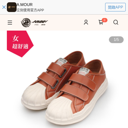
A.MOUR
開啟APP
立刻使用官方APP
0
1
/
5