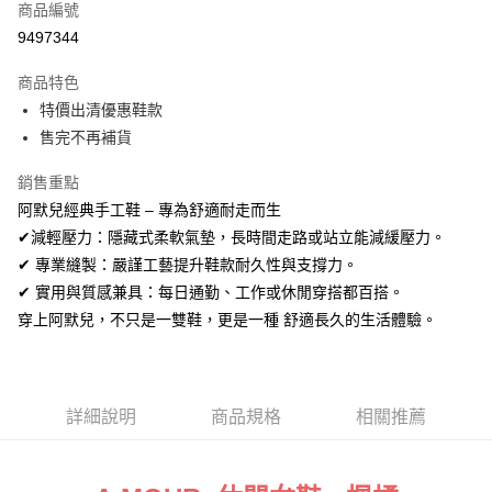
商品編號
信用卡分期付款
9497344
3 期 0 利率 每期
NT$460
21家銀行
商品特色
合作金庫商業銀行
第一商業銀行
超商取貨付款
特價出清優惠鞋款
華南商業銀行
彰化商業銀行
售完不再補貨
LINE Pay
上海商業儲蓄銀行
台北富邦商業銀行
國泰世華商業銀行
兆豐國際商業銀行
Apple Pay
銷售重點
臺灣中小企業銀行
台中商業銀行
阿默兒經典手工鞋 – 專為舒適耐走而生
匯豐（台灣）商業銀行
華泰商業銀行
街口支付
聯邦商業銀行
遠東國際商業銀行
✔減輕壓力：隱藏式柔軟氣墊，長時間走路或站立能減緩壓力。
元大商業銀行
永豐商業銀行
悠遊付
✔ 專業縫製：嚴謹工藝提升鞋款耐久性與支撐力。
玉山商業銀行
星展（台灣）商業銀行
✔ 實用與質感兼具：每日通勤、工作或休閒穿搭都百搭。
台新國際商業銀行
中國信託商業銀行
Google Pay
穿上阿默兒，不只是一雙鞋，更是一種 舒適長久的生活體驗。
台灣樂天信用卡公司
全盈+PAY
AFTEE先享後付
相關說明
詳細說明
商品規格
相關推薦
【關於「AFTEE先享後付」】
ATM付款
AFTEE先享後付是「在收到商品之後才付款」的支付方式。 讓您購物簡單
便利好安心！