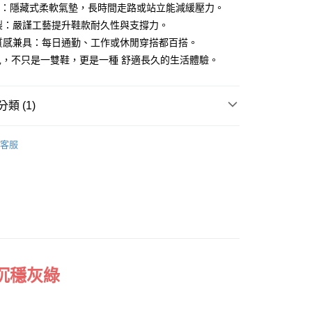
力：隱藏式柔軟氣墊，長時間走路或站立能減緩壓力。
小企業銀行
台中商業銀行
台灣）商業銀行
華泰商業銀行
製：嚴謹工藝提升鞋款耐久性與支撐力。
業銀行
遠東國際商業銀行
與質感兼具：每日通勤、工作或休閒穿搭都百搭。
業銀行
永豐商業銀行
兒，不只是一雙鞋，更是一種 舒適長久的生活體驗。
業銀行
星展（台灣）商業銀行
際商業銀行
中國信託商業銀行
y
天信用卡公司
類 (1)
小資價格
享後付
客服
FTEE先享後付」】
先享後付是「在收到商品之後才付款」的支付方式。 讓您購物簡單
心！
：不需註冊會員、不需綁卡、不需儲值。
：只要手機號碼，簡訊認證，即可結帳。
：先確認商品／服務後，再付款。
付款
EE先享後付」結帳流程】
0，滿NT$1,380(含以上)免運費
方式選擇「AFTEE先享後付」後，將跳轉至「AFTEE先享後
 沉穩灰綠
頁面，進行簡訊認證並確認金額後，即可完成結帳。
家取貨
成立數日內，您將收到繳費通知簡訊。
費通知簡訊後14天內，點擊此簡訊中的連結，可透過四大超商
0，滿NT$1,380(含以上)免運費