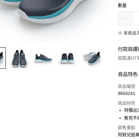
數量
※ 本商品
付款與運
超取滿NT$
付款方式
商品特色
信用卡一
商品編號
9650241
信用卡分
商品特色
3 期 
特價出
合作金
售完不
超商取貨
華南商
銷售重點
LINE Pay
上海商
阿默兒經典
國泰世