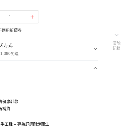
不適用折價券
清除
送方式
紀錄
1,380免運
次付款
期付款
0 利率 每期
NT$660
21家銀行
清優惠鞋款
庫商業銀行
第一商業銀行
再補貨
付款
業銀行
彰化商業銀行
業儲蓄銀行
台北富邦商業銀行
手工鞋 – 專為舒適耐走而生
華商業銀行
兆豐國際商業銀行