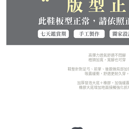
高彈力透氣舒適不悶腳
楦頭加寬，寬腳也可穿
鞋墊針對足弓、前掌、後跟做局部加
吸震緩衝，舒適更耐久穿
加厚發泡大底＋橡膠，加強緩
橡膠大底增加地面接觸強化抓