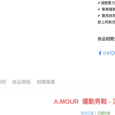
Apple Pay
✔減輕壓
臺灣中
匯豐（
✔ 專業縫
街口支付
聯邦商
✔ 實用
元大商
悠遊付
穿上阿默
玉山商
台新國
Google Pa
台灣樂
商品相關分
全盈+PAY
美鞋優惠
AFTEE先
分享
相關說明
【關於「A
ATM付款
AFTEE
便利好安
１．簡單
２．便利
運送方式
說明
商品規格
相關推薦
３．安心
全家取貨
【「AFT
每筆NT$6
１．於結帳
A.MOUR 運動男鞋 -
付」結帳
付款後全
２．訂單
３．收到繳
潮流白藍
/
沉穩灰綠
每筆NT$6