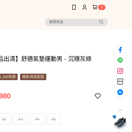
0
品出清】舒適氣墊運動男 - 沉穩灰綠
1,380免運
國家/地區配送
980
42
43
44
45