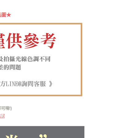
網路銀行／等多元方式進行付款，方視為交易完成。
：結帳手續完成當下不需立刻繳費，但若您需要取消訂單，請聯
付款
的店家。未經商家同意取消之訂單仍視為有效，需透過AFTEE
品圖★
繳納相關費用。
0，滿NT$1,380(含以上)免運費
否成功請以「AFTEE先享後付 」之結帳頁面顯示為準，若有關於
功／繳費後需取消欲退款等相關疑問，請聯繫「AFTEE先享後
1取貨
援中心」
https://netprotections.freshdesk.com/support/home
0，滿NT$1,380(含以上)免運費
項】
恩沛科技股份有限公司提供之「AFTEE先享後付」服務完成之
依本服務之必要範圍內提供個人資料，並將交易相關給付款項請
00，滿NT$1,380(含以上)免運費
讓予恩沛科技股份有限公司。
個人資料處理事宜，請瀏覽以下網址：
專用)
ee.tw/terms/#terms3
25，滿NT$1,380(含以上)免運費
年的使用者請事先徵得法定代理人或監護人之同意方可使用
E先享後付」，若未經同意申辦者引起之損失，本公司不負相關責
（貨到付運費）
查看運費
AFTEE先享後付」時，將依據個別帳號之用戶狀況，依本公司
核予不同之上限額度；若仍有額度不足之情形，本公司將視審查
用戶進行身份認證。
可唷!)
一人註冊多個帳號或使用他人資訊註冊。若發現惡意使用之情
號)
科技股份有限公司將有權停止該用戶之使用額度並採取法律行