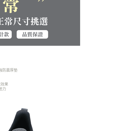
強防震厚墊
。
震效果
地力