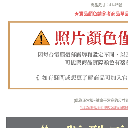
／ATM／
商品尺寸：41-45號
※ 請注意
7-11取貨
絡購買商品
★實品顏色請參考商品單
先享後付
每筆NT$6
※ 交易是
是否繳費成
付款後7-1
付客戶支
每筆NT$6
【注意事
郵局
１．透過由
交易，需
每筆NT$1
求債權轉
２．關於
郵局(離島
https://aft
每筆NT$1
３．未成
「AFTE
海外宅配
任。
４．使用「
即時審查
結果請求
(此為正常版~請拿平常穿的尺寸即
５．嚴禁
(腳板寬厚者請拿比平常穿的大1
形，恩沛
動。