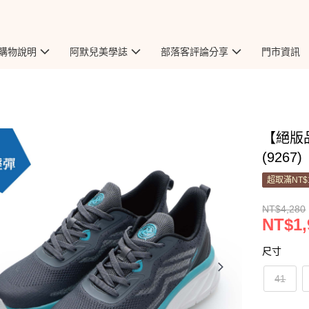
購物說明
阿默兒美學誌
部落客評論分享
門市資訊
【絕版
(9267)
超取滿NT$
NT$4,280
NT$1,
尺寸
41