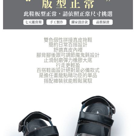
海外宅配（貨到付運費）
查看運費
「AFTEE先享後付」，若未經同意申辦者引起之損失，本公司不負相關責
任。
４．使用「AFTEE先享後付」時，將依據個別帳號之用戶狀況，依本公司即
時審查核予不同之上限額度；若仍有額度不足之情形，本公司將視審查結果
請求用戶進行身份認證。
５．嚴禁一人註冊多個帳號或使用他人資訊註冊。若發現惡意使用之情形，
恩沛科技股份有限公司將有權停止該用戶之使用額度並採取法律行動。
雙色個性拼接真皮拖鞋
簡約日常百搭設計
舒適真皮內裡
腳背腳後跟可調節魔鬼氈設計
止滑耐磨彈力橡膠大底
行走更輕盈
百搭鞋面設計絕對是必備款式
是擔任畫龍點睛功臣的單品
搭配褲裝就能輕鬆駕馭