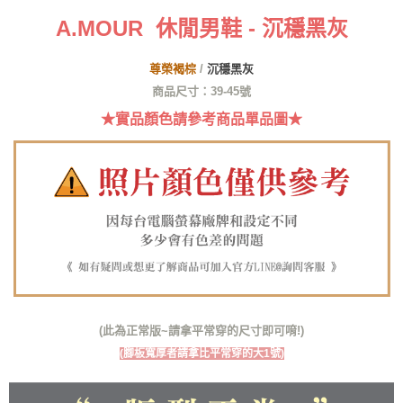
便利好安心！
A.MOUR 休閒男鞋 - 沉穩黑灰
１．簡單：不需註冊會員、不需綁卡、不需儲值。
運送方式
２．便利：只要手機號碼，簡訊認證，即可結帳。
３．安心：先確認商品／服務後，再付款。
全家取貨付款
尊榮褐棕
/
沉穩黑灰
每筆NT$60，滿NT$1,380(含以上)免運費
【「AFTEE先享後付」結帳流程】
商品尺寸：39-45號
１．於結帳方式選擇「AFTEE先享後付」後，將跳轉至「AFTEE先享後付」
★實品顏色請參考商品單品圖★
付款後全家取貨
結帳頁面，進行簡訊認證並確認金額後，即可完成結帳。
２．訂單成立數日內，您將收到繳費通知簡訊。
每筆NT$60，滿NT$1,380(含以上)免運費
３．收到繳費通知簡訊後14天內，點擊此簡訊中的連結，可透過四大超商／
ATM／網路銀行／等多元方式進行付款，方視為交易完成。
7-11取貨付款
※ 請注意：結帳手續完成當下不需立刻繳費，但若您需要取消訂單，請聯絡
每筆NT$60，滿NT$1,380(含以上)免運費
購買商品的店家。未經商家同意取消之訂單仍視為有效，需透過AFTEE先享
後付繳納相關費用。
付款後7-11取貨
※ 交易是否成功請以「AFTEE先享後付 」之結帳頁面顯示為準，若有關於
是否繳費成功／繳費後需取消欲退款等相關疑問，請聯繫「AFTEE先享後付
每筆NT$60，滿NT$1,380(含以上)免運費
客戶支援中心」
https://netprotections.freshdesk.com/support/home
郵局
【注意事項】
１．透過由恩沛科技股份有限公司提供之「AFTEE先享後付」服務完成之交
每筆NT$100，滿NT$1,380(含以上)免運費
(此為正常版~請拿平常穿的尺寸即可唷!)
易，需依本服務之必要範圍內提供個人資料，並將交易相關給付款項請求債
權轉讓予恩沛科技股份有限公司。
郵局(離島專用)
(腳板寬厚者請拿比平常穿的大1號)
２．關於個人資料處理事宜，請瀏覽以下網址：
每筆NT$125，滿NT$1,380(含以上)免運費
https://aftee.tw/terms/#terms3
３．未成年的使用者請事先徵得法定代理人或監護人之同意方可使用