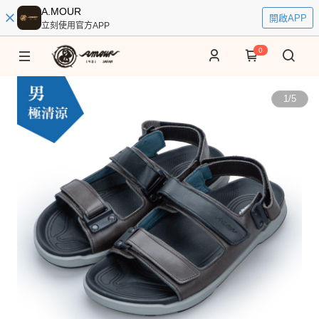
A.MOUR
開啟APP
立刻使用官方APP
0
1
/
5