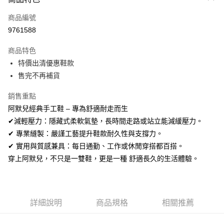
信用卡一次付款
商品編號
信用卡分期付款
9761588
3 期 0 利率 每期
NT$560
21家銀行
商品特色
合作金庫商業銀行
第一商業銀行
超商取貨付款
特價出清優惠鞋款
華南商業銀行
彰化商業銀行
售完不再補貨
LINE Pay
上海商業儲蓄銀行
台北富邦商業銀行
國泰世華商業銀行
兆豐國際商業銀行
Apple Pay
銷售重點
臺灣中小企業銀行
台中商業銀行
阿默兒經典手工鞋 – 專為舒適耐走而生
匯豐（台灣）商業銀行
華泰商業銀行
街口支付
聯邦商業銀行
遠東國際商業銀行
✔減輕壓力：隱藏式柔軟氣墊，長時間走路或站立能減緩壓力。
元大商業銀行
永豐商業銀行
悠遊付
✔ 專業縫製：嚴謹工藝提升鞋款耐久性與支撐力。
玉山商業銀行
星展（台灣）商業銀行
✔ 實用與質感兼具：每日通勤、工作或休閒穿搭都百搭。
台新國際商業銀行
中國信託商業銀行
Google Pay
穿上阿默兒，不只是一雙鞋，更是一種 舒適長久的生活體驗。
台灣樂天信用卡公司
全盈+PAY
AFTEE先享後付
相關說明
詳細說明
商品規格
相關推薦
【關於「AFTEE先享後付」】
ATM付款
AFTEE先享後付是「在收到商品之後才付款」的支付方式。 讓您購物簡單