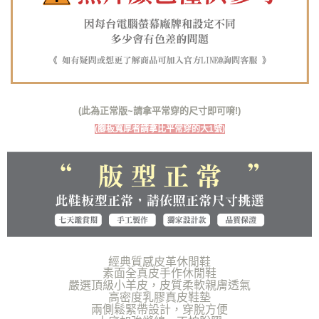
１．透過由恩沛科技股份有限公司提供之「AFTEE先享後付」服務完成之交
每筆NT$100，滿NT$1,380(含以上)免運費
易，需依本服務之必要範圍內提供個人資料，並將交易相關給付款項請求債
權轉讓予恩沛科技股份有限公司。
郵局(離島專用)
２．關於個人資料處理事宜，請瀏覽以下網址：
每筆NT$125，滿NT$1,380(含以上)免運費
https://aftee.tw/terms/#terms3
３．未成年的使用者請事先徵得法定代理人或監護人之同意方可使用
海外宅配（貨到付運費）
查看運費
「AFTEE先享後付」，若未經同意申辦者引起之損失，本公司不負相關責
任。
(此為正常版~請拿平常穿的尺寸即可唷!)
４．使用「AFTEE先享後付」時，將依據個別帳號之用戶狀況，依本公司即
時審查核予不同之上限額度；若仍有額度不足之情形，本公司將視審查結果
(腳板寬厚者請拿比平常穿的大1號)
請求用戶進行身份認證。
５．嚴禁一人註冊多個帳號或使用他人資訊註冊。若發現惡意使用之情形，
恩沛科技股份有限公司將有權停止該用戶之使用額度並採取法律行動。
經典質感皮革休閒鞋
素面全真皮手作休閒鞋
嚴選頂級小羊皮，皮質柔軟親膚透氣
高密度乳膠真皮鞋墊
兩側鬆緊帶設計，穿脫方便