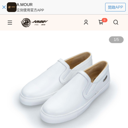
A.MOUR
開啟APP
立刻使用官方APP
0
1
/
5