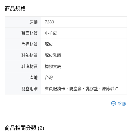
商品規格
原價
7280
鞋面材質
小羊皮
內裡材質
豚皮
鞋墊材質
豚皮乳膠
鞋底材質
橡膠大底
產地
台灣
隨盒附贈
會員服務卡、防塵套、乳膠墊、原廠鞋油
客服
商品相關分類 (2)