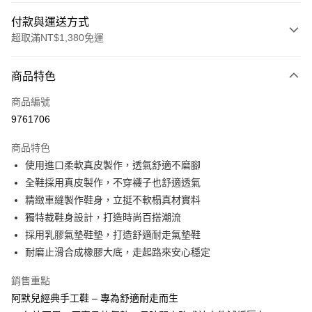
付款與運送方式
超取滿NT$1,380免運
付款方式
商品特色
信用卡一次付款
商品編號
信用卡分期付款
9761706
3 期 0 利率 每期
NT$793
21家銀行
商品特色
合作金庫商業銀行
第一商業銀行
超商取貨付款
使用進口柔軟真皮製作，透氣舒適不磨腳
華南商業銀行
彰化商業銀行
全鞋採用真皮製作，不穿襪子也舒適透氣
LINE Pay
上海商業儲蓄銀行
台北富邦商業銀行
國泰世華商業銀行
兆豐國際商業銀行
精緻車縫製作鞋身，立挺不軟榻真材實料
Apple Pay
臺灣中小企業銀行
台中商業銀行
獨特裁鞋身設計，打造時尚百搭潮流
匯豐（台灣）商業銀行
華泰商業銀行
採用乳膠氣墊鞋墊，打造舒適耐走氣墊鞋
街口支付
聯邦商業銀行
遠東國際商業銀行
耐磨止滑合成橡膠大底，走起路來安心穩定
元大商業銀行
永豐商業銀行
悠遊付
玉山商業銀行
星展（台灣）商業銀行
銷售重點
台新國際商業銀行
中國信託商業銀行
Google Pay
阿默兒經典手工鞋 – 專為舒適耐走而生
台灣樂天信用卡公司