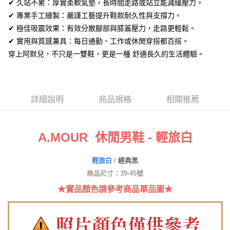
全盈+PAY
✔ 久站不累：厚實柔軟氣墊，長時間走路或站立能減緩壓力。
✔ 專業手工縫製：嚴謹工藝提升鞋款耐久性與支撐力。
AFTEE先享後付
✔ 極佳吸震效果：有效分散腳部與膝蓋壓力，走路更輕鬆。
相關說明
✔ 實用與質感兼具：每日通勤、工作或休閒穿搭都百搭。
【關於「AFTEE先享後付」】
ATM付款
穿上阿默兒，不只是一雙鞋，更是一種 舒適長久的生活體驗。
AFTEE先享後付是「在收到商品之後才付款」的支付方式。 讓您購物簡單
便利好安心！
１．簡單：不需註冊會員、不需綁卡、不需儲值。
運送方式
２．便利：只要手機號碼，簡訊認證，即可結帳。
３．安心：先確認商品／服務後，再付款。
全家取貨付款
詳細說明
商品規格
相關推薦
每筆NT$60，滿NT$1,380(含以上)免運費
【「AFTEE先享後付」結帳流程】
１．於結帳方式選擇「AFTEE先享後付」後，將跳轉至「AFTEE先享後付」
付款後全家取貨
結帳頁面，進行簡訊認證並確認金額後，即可完成結帳。
A.MOUR 休閒男鞋 - 輕旅白
２．訂單成立數日內，您將收到繳費通知簡訊。
每筆NT$60，滿NT$1,380(含以上)免運費
３．收到繳費通知簡訊後14天內，點擊此簡訊中的連結，可透過四大超商／
ATM／網路銀行／等多元方式進行付款，方視為交易完成。
7-11取貨付款
輕旅白
/
經典黑
※ 請注意：結帳手續完成當下不需立刻繳費，但若您需要取消訂單，請聯絡
每筆NT$60，滿NT$1,380(含以上)免運費
商品尺寸：39-45號
購買商品的店家。未經商家同意取消之訂單仍視為有效，需透過AFTEE先享
後付繳納相關費用。
★實品顏色請參考商品單品圖★
付款後7-11取貨
※ 交易是否成功請以「AFTEE先享後付 」之結帳頁面顯示為準，若有關於
是否繳費成功／繳費後需取消欲退款等相關疑問，請聯繫「AFTEE先享後付
每筆NT$60，滿NT$1,380(含以上)免運費
客戶支援中心」
https://netprotections.freshdesk.com/support/home
郵局
【注意事項】