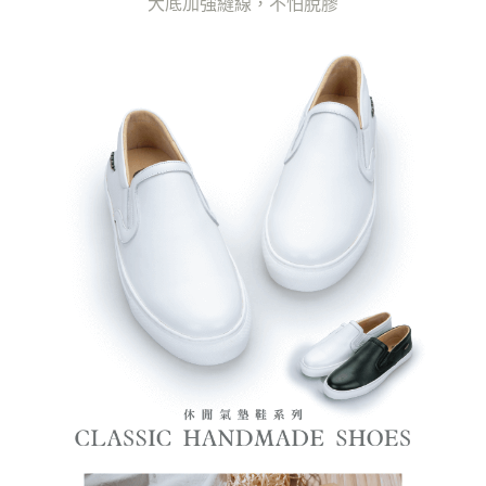
大底加強縫線，不怕脫膠